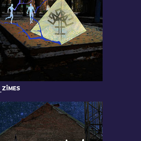
ZĪMES
.