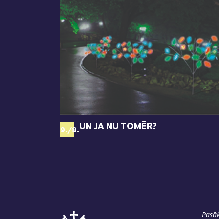
UN JA NU TOMĒR?
69./8.
Pasāk