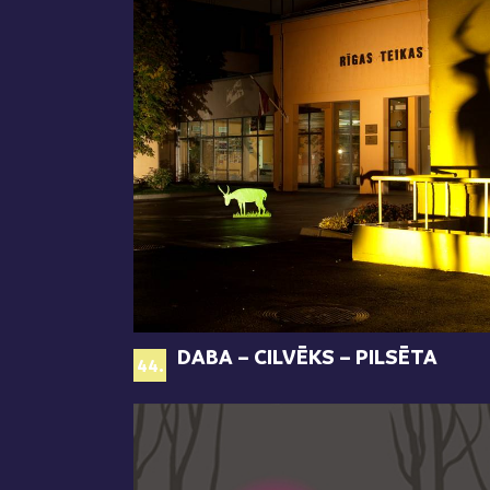
DABA – CILVĒKS – PILSĒTA
44.