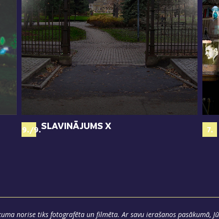
SLAVINĀJUMS X
69./9.
7.
uma norise tiks fotografēta un filmēta. Ar savu ierašanos pasākumā, Jū