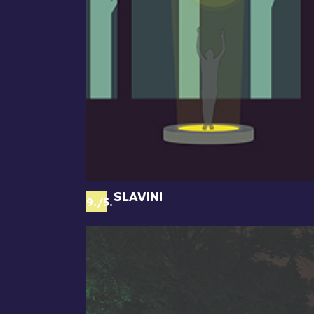
SLAVINI
69./5.