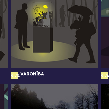
VARONĪBA
69./3.
69./4