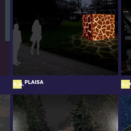
PLAISA
69./6.
69./7