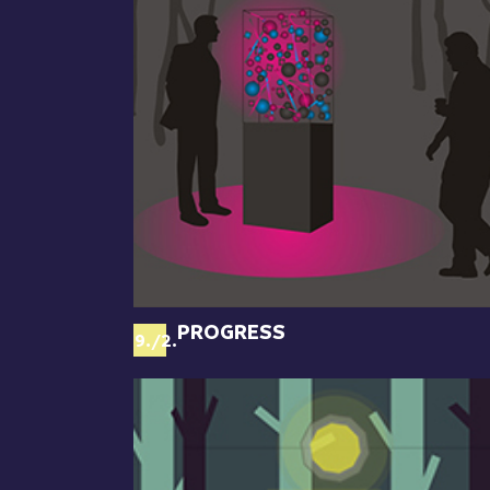
PROGRESS
69./2.