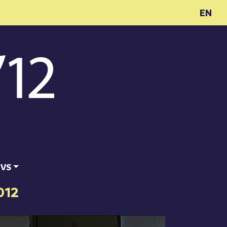
EN
ĪVS
012