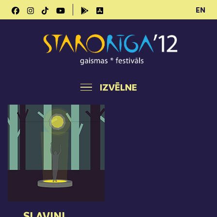
EN
IZVĒLNE
SLAVINI