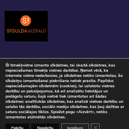
Šī tīmekļvietne izmanto sīkdatnes, tai skaitā sīkdatnes, kas
nepieciešamas tīmekļa vietnes darbībai. Ņemot vērā, ka
interneta vietne nedarbosies, ja sīkdatnes netiks izmantotas, šo
sīkdatņu izmantošanai piekrišana netiek prasīta. Papildus
nepieciešamajām sīkdatnēm (cookies), lai uzlabotu vietnes
darbību un pakalpojumus, kā arī analizētu lietotājus un
pielāgotu saturu, šajā vietnē tiek izmantotas arī šādas
Pasākuma norise tiks fotografēta un filmēta. Ar savu ierašanos pasākumā, Jūs
sīkdatnes: analītiskās sīkdatnes, kas analizē vietnes darbību un
sniedzat piekrišanu savu personas datu apstrādei.
uzlabo tās darbību, sociālo mediju sīkdatnes, kas ļauj dalīties ar
Sadarbībā ar
SIA "DATATEKS"
saturu sociālajos tīklos. Spiežot pogu <Aizvērt>, netiks
© Staro Rīga 2026
izmantotas atzīmētās sīkdatnes.
Close GDPR Cooki
Piekrītu
Nepiekrītu
Iestatījumi