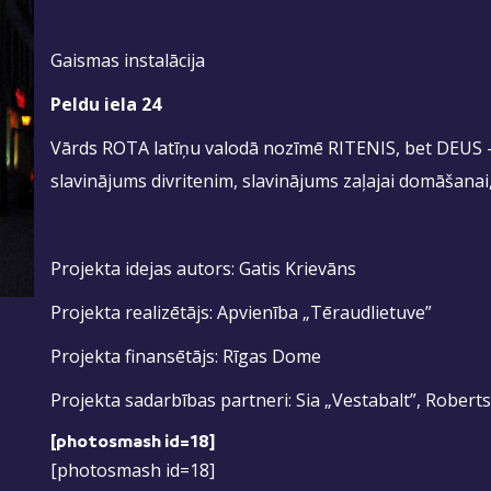
Gaismas instalācija
Peldu iela 24
Vārds ROTA latīņu valodā nozīmē RITENIS, bet DEUS – 
slavinājums divritenim, slavinājums zaļajai domāšana
Projekta idejas autors: Gatis Krievāns
Projekta realizētājs: Apvienība „Tēraudlietuve”
Projekta finansētājs: Rīgas Dome
Projekta sadarbības partneri: Sia „Vestabalt”, Roberts 
[photosmash id=18]
[photosmash id=18]