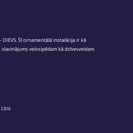
DIEVS. Šī ornamentālā instalācija ir kā
i, slavinājums velosipēdam kā dzīvesveidam.
Līcis