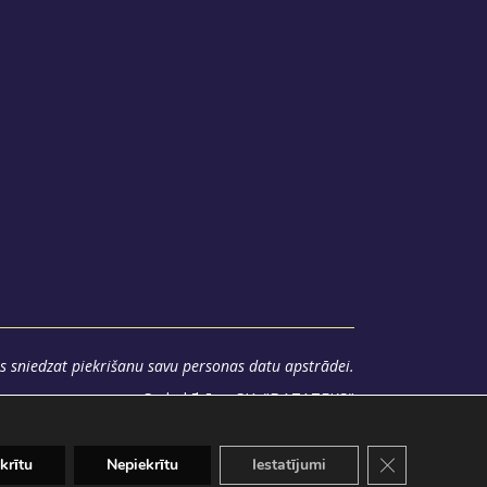
s sniedzat piekrišanu savu personas datu apstrādei.
Sadarbībā ar
SIA "DATATEKS"
© Staro Rīga 2026
Close GDPR Co
krītu
Nepiekrītu
Iestatījumi