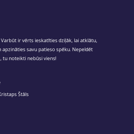
rbūt ir vērts ieskatīties dziļāk, lai atklātu,
un apzināties savu patieso spēku. Nepeldēt
i, tu noteikti nebūsi viens!
e
Kristaps Štāls