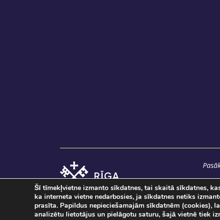
Pasāk
Šī tīmekļvietne izmanto sīkdatnes, tai skaitā sīkdatnes, k
ka interneta vietne nedarbosies, ja sīkdatnes netiks izman
prasīta. Papildus nepieciešamajām sīkdatnēm (cookies), la
analizētu lietotājus un pielāgotu saturu, šajā vietnē tiek 