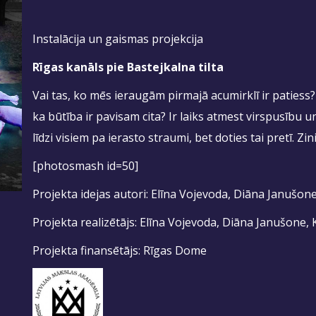
Instalācija un gaismas projekcija
Rīgas kanāls pie Bastejkalna tilta
Vai tas, ko mēs ieraugām pirmajā acumirklī ir patiess? Va
ka būtība ir pavisam cita? Ir laiks atmest virspusību 
līdzi visiem pa ierasto straumi, bet doties tai pretī. Zin
[photosmash id=50]
Projekta idejas autori: Elīna Vojevoda, Diāna Janušon
Projekta realizētājs: Elīna Vojevoda, Diāna Janušone, 
Projekta finansētājs: Rīgas Dome