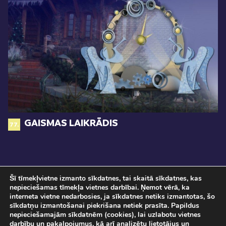
GAISMAS LAIKRĀDIS
77.
Šī tīmekļvietne izmanto sīkdatnes, tai skaitā sīkdatnes, kas
nepieciešamas tīmekļa vietnes darbībai. Ņemot vērā, ka
interneta vietne nedarbosies, ja sīkdatnes netiks izmantotas, šo
sīkdatņu izmantošanai piekrišana netiek prasīta. Papildus
nepieciešamajām sīkdatnēm (cookies), lai uzlabotu vietnes
darbību un pakalpojumus, kā arī analizētu lietotājus un