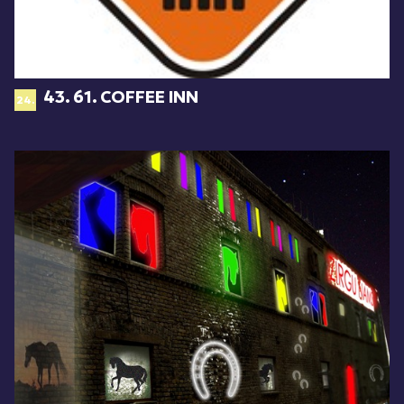
43. 61. COFFEE INN
24.