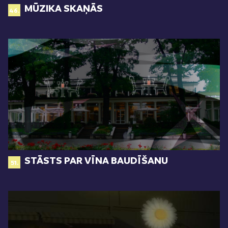
MŪZIKA SKAŅĀS
46.
STĀSTS PAR VĪNA BAUDĪŠANU
51.