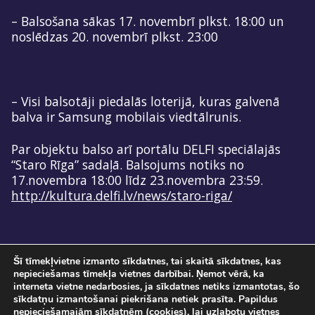
– Balsošana sākas 17. novembrī plkst. 18:00 un
noslēdzas 20. novembrī plkst. 23:00
– Visi balsotāji piedalās loterijā, kuras galvenā
balva ir Samsung mobilais viedtālrunis.
Par objektu balso arī portālu DELFI speciālajās
“Staro Rīga” sadaļā. Balsojums notiks no
17.novembra 18:00 līdz 23.novembra 23:59.
http://kultura.delfi.lv/news/staro-riga/
Šī tīmekļvietne izmanto sīkdatnes, tai skaitā sīkdatnes, kas
nepieciešamas tīmekļa vietnes darbībai. Ņemot vērā, ka
interneta vietne nedarbosies, ja sīkdatnes netiks izmantotas, šo
sīkdatņu izmantošanai piekrišana netiek prasīta. Papildus
nepieciešamajām sīkdatnēm (cookies), lai uzlabotu vietnes