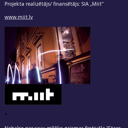
Projekta realizētājs/ finansētājs: SIA „Miit”
www.miit.lv
*
Nobalso par savu mīļāko gaismas festivāla “Staro