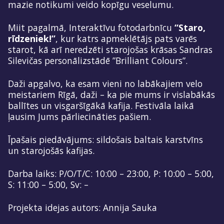
mazie notikumi veido kopīgu veselumu.
Miit pagalmā, Interaktīvu fotodarbnīcu
“Staro,
rīdzeniek!”
, kur katrs apmeklētājs pats varēs
starot, kā arī neredzēti starojošas krāsas Sandras
Silevičas personālizstādē ”Brilliant Colours”.
Daži apgalvo, ka esam vieni no labākajiem velo
meistariem Rīgā, daži – ka pie mums ir vislabākās
ballītes un visgaršīgākā kafija. Festivāla laikā
ļausim Jums pārliecināties pašiem.
Īpašais piedāvājums: sildošais baltais karstvīns
un starojošās kafijas.
Darba laiks: P/O/T/C: 10:00 – 23:00, P: 10:00 – 5:00,
S: 11:00 – 5:00, Sv: –
Projekta idejas autors: Annija Sauka