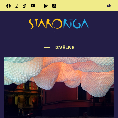
EN
IZVĒLNE