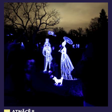
ATNĀCĒJI