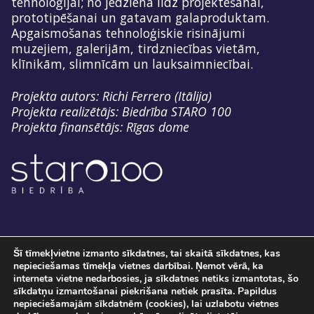
tehnoloģijai; no jēdziena līdz projektēšanai,
prototipēšanai un gatavam galaproduktam.
Apgaismošanas tehnoloģiskie risinājumi
muzejiem, galerijām, tirdzniecības vietām,
klīnikām, slimnīcām un lauksaimniecībai.
Projekta autors: Richi Ferrero (Itālija)
Projekta realizētājs: Biedrība STARO 100
Projekta finansētājs: Rīgas dome
Šī tīmekļvietne izmanto sīkdatnes, tai skaitā sīkdatnes, kas
nepieciešamas tīmekļa vietnes darbībai. Ņemot vērā, ka
interneta vietne nedarbosies, ja sīkdatnes netiks izmantotas, šo
sīkdatņu izmantošanai piekrišana netiek prasīta. Papildus
nepieciešamajām sīkdatnēm (cookies), lai uzlabotu vietnes