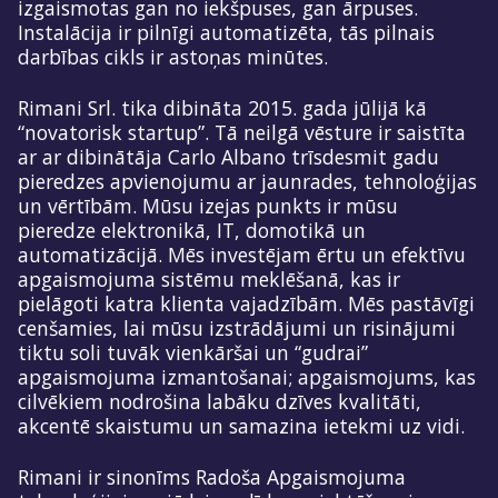
izgaismotas gan no iekšpuses, gan ārpuses.
Instalācija ir pilnīgi automatizēta, tās pilnais
darbības cikls ir astoņas minūtes.
Rimani Srl. tika dibināta 2015. gada jūlijā kā
“novatorisk startup”. Tā neilgā vēsture ir saistīta
ar ar dibinātāja Carlo Albano trīsdesmit gadu
pieredzes apvienojumu ar jaunrades, tehnoloģijas
un vērtībām. Mūsu izejas punkts ir mūsu
pieredze elektronikā, IT, domotikā un
automatizācijā. Mēs investējam ērtu un efektīvu
apgaismojuma sistēmu meklēšanā, kas ir
pielāgoti katra klienta vajadzībām. Mēs pastāvīgi
cenšamies, lai mūsu izstrādājumi un risinājumi
tiktu soli tuvāk vienkāršai un “gudrai”
apgaismojuma izmantošanai; apgaismojums, kas
cilvēkiem nodrošina labāku dzīves kvalitāti,
akcentē skaistumu un samazina ietekmi uz vidi.
Rimani ir sinonīms Radoša Apgaismojuma