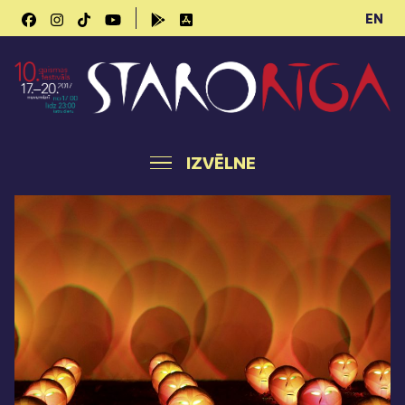
EN
IZVĒLNE