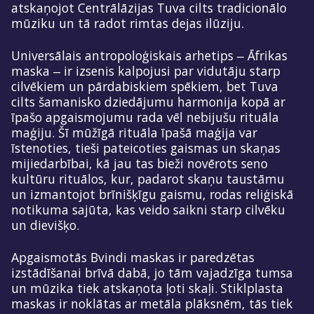
atskaņojot Centrālāzijas Tuva cilts tradicionālo
mūziku un tā radot rimtas dejas ilūziju.
Universālais antropoloģiskais arhetips ‒ Āfrikas
maska ‒ ir izsenis kalpojusi par vidutāju starp
cilvēkiem un pārdabiskiem spēkiem, bet Tuva
cilts šamanisko dziedājumu harmonija kopā ar
īpašo apgaismojumu rada vēl nebijušu rituāla
maģiju. Šī mūžīgā rituāla īpašā maģija var
īstenoties, tieši pateicoties gaismas un skaņas
mijiedarbībai, kā jau tas bieži novērots seno
kultūru rituālos, kur, padarot skaņu taustāmu
un izmantojot brīnišķīgu gaismu, rodas reliģiskā
notikuma sajūta, kas veido saikni starp cilvēku
un dievišķo.
Apgaismotās Bvindi maskas ir paredzētas
izstādīšanai brīvā dabā, jo tām vajadzīga tumsa
un mūzika tiek atskaņota ļoti skaļi. Stiklplasta
maskas ir noklātas ar metāla plāksnēm, tās tiek