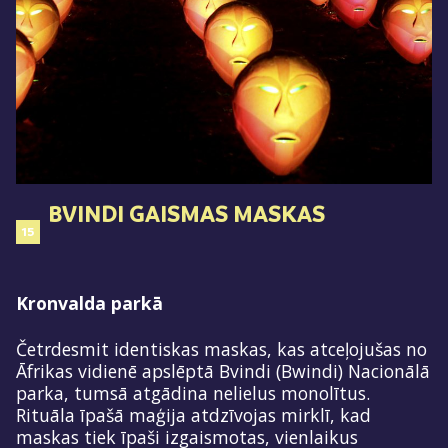
BVINDI GAISMAS MASKAS
15
Kronvalda parkā
Četrdesmit identiskas maskas, kas atceļojušas no
Āfrikas vidienē apslēptā Bvindi (Bwindi) Nacionālā
parka, tumsā atgādina nelielus monolītus.
Rituāla īpašā maģija atdzīvojas mirklī, kad
maskas tiek īpaši izgaismotas, vienlaikus