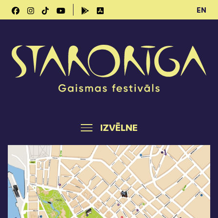
EN
IZVĒLNE