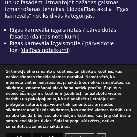
un uz fasādēm, izmantojot dažādas gaismas
izmantošanas tehnikas. Līdzdalības akcija “Rīgas
karnevāls” notiks divās kategorijās:
Rīgas karnevāla izgaismotās / pārveidotās
fasādes (
dalības noteikumi
)
Rīgas karnevāla izgaismotie / pārveidotie
logi (
dalības noteikumi
)
Šī tīmekļvietne izmanto sīkdatnes, tai skaitā sīkdatnes, kas
nepieciešamas tīmekļa vietnes darbībai. Ņemot vērā, ka
interneta vietne nedarbosies, ja sīkdatnes netiks izmantotas, šo
sīkdatņu izmantošanai piekrišana netiek prasīta. Papildus
nepieciešamajām sīkdatnēm (cookies), lai uzlabotu vietnes
darbību un pakalpojumus, kā arī analizētu lietotājus un
pielāgotu saturu, šajā vietnē tiek izmantotas arī šādas
Pasākuma norise tiks fotografēta un filmēta. Ar savu ierašanos pasākumā, Jūs
sīkdatnes: analītiskās sīkdatnes, kas analizē vietnes darbību un
sniedzat piekrišanu savu personas datu apstrādei.
uzlabo tās darbību, sociālo mediju sīkdatnes, kas ļauj dalīties ar
Sadarbībā ar
SIA "DATATEKS"
saturu sociālajos tīklos. Spiežot pogu <Aizvērt>, netiks
© Staro Rīga 2026
izmantotas atzīmētās sīkdatnes.
Close GDPR Cooki