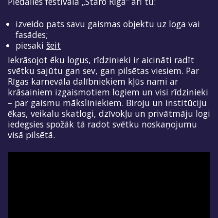
Piedalies festivālā „Staro Rīga” arī tu:
izveido pats savu gaismas objektu uz loga vai
fasādes;
piesaki
šeit
Iekrāsojot ēku logus, rīdzinieki ir aicināti radīt
svētku sajūtu gan sev, gan pilsētas viesiem. Par
Rīgas karnevāla dalībniekiem kļūs nami ar
krāsainiem izgaismotiem logiem un visi rīdzinieki
– par gaismu māksliniekiem. Biroju un institūciju
ēkas, veikalu skatlogi, dzīvokļu un privātmāju logi
iedegsies spožāk tā radot svētku noskaņojumu
visā pilsētā.