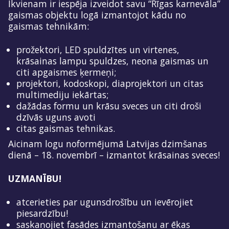
Ikvienam ir iespēja izveidot savu “Rīgas karnevāla”
gaismas objektu logā izmantojot kādu no
gaismas tehnikām:
prožektori, LED spuldzītes un virtenes,
krāsainas lampu spuldzes, neona gaismas un
citi apgaismes ķermeņi;
projektori, kodoskopi, diaprojektori un citas
multimediju iekārtas;
dažādas formu un krāsu sveces un citi droši
dzīvās uguns avoti
citas gaismas tehnikas.
Aicinam logu noformējumā Latvijas dzimšanas
dienā – 18. novembrī – izmantot krāsainas sveces!
UZMANĪBU!
atcerieties par ugunsdrošību un ievērojiet
piesardzību!
saskaņojiet fasādes izmantošanu ar ēkas