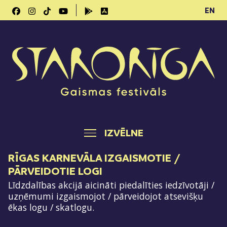
EN
IZVĒLNE
RĪGAS KARNEVĀLA IZGAISMOTIE /
PĀRVEIDOTIE LOGI
Līdzdalības akcijā aicināti piedalīties iedzīvotāji /
uzņēmumi izgaismojot / pārveidojot atsevišķu
ēkas logu / skatlogu.