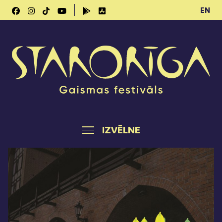
EN
IZVĒLNE