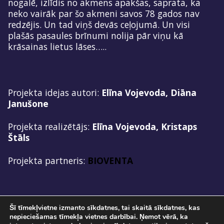
nogalē, izlīdis no akmens apakšas, saprata, ka
neko vairāk par šo akmeni savos 78 gados nav
redzējis. Un tad viņš devās ceļojumā. Un visi
plašās pasaules brīnumi nolija pār viņu kā
krāsainas lietus lāses…..
Projekta idejas autori:
Elīna Vojevoda, Diāna
Janušone
Projekta realizētājs:
Elīna Vojevoda, Kristaps
Štāls
Projekta partneris:
BIOVENTA
Šī tīmekļvietne izmanto sīkdatnes, tai skaitā sīkdatnes, kas
nepieciešamas tīmekļa vietnes darbībai. Ņemot vērā, ka