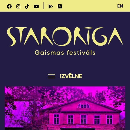
EN
IZVĒLNE