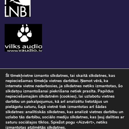
Šī tīmekļvietne izmanto sīkdatnes, tai skaitā sīkdatnes, kas
nepieciešamas tīmekļa vietnes darbībai. Ņemot vērā, ka
interneta vietne nedarbosies, ja sīkdatnes netiks izmantotas, šo
sīkdatņu izmantošanai piekrišana netiek prasīta. Papildus
nepieciešamajām sīkdatnēm (cookies), lai uzlabotu vietnes
darbību un pakalpojumus, kā arī analizētu lietotājus un
pielāgotu saturu, šajā vietnē tiek izmantotas arī šādas
Pasākuma norise tiks fotografēta un filmēta. Ar savu ierašanos pasākumā, Jūs
sīkdatnes: analītiskās sīkdatnes, kas analizē vietnes darbību un
sniedzat piekrišanu savu personas datu apstrādei.
uzlabo tās darbību, sociālo mediju sīkdatnes, kas ļauj dalīties ar
Sadarbībā ar
SIA "DATATEKS"
saturu sociālajos tīklos. Spiežot pogu <Aizvērt>, netiks
© Staro Rīga 2026
izmantotas atzīmētās sīkdatnes.