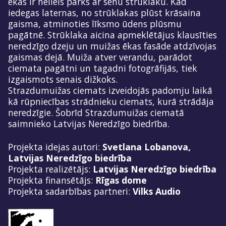
ēkas ir neliels parks ar senu strūklaku. Kad
iedegas laternas, no strūklakas plūst krāsaina
gaisma, atminoties līksmo ūdens plūsmu
pagātnē. Strūklaka aicina apmeklētājus klausīties
neredzīgo dzeju un muižas ēkas fasāde atdzīvojas
gaismas dejā. Muiža atver verandu, parādot
ciemata pagātni un tagadni fotogrāfijās, tiek
izgaismots senais dižkoks.
Strazdumuižas ciemats izveidojās padomju laikā
kā rūpniecības strādnieku ciemats, kurā strādāja
neredzīgie. Šobrīd Strazdumuižas ciematā
saimnieko Latvijas Neredzīgo biedrība.
Projekta idejas autori:
Svetlana Lobanova,
Latvijas Neredzīgo biedrība
Projekta realizētājs:
Latvijas Neredzīgo biedrība
Projekta finansētājs:
Rīgas dome
Projekta sadarbības partneri:
Vilks Audio