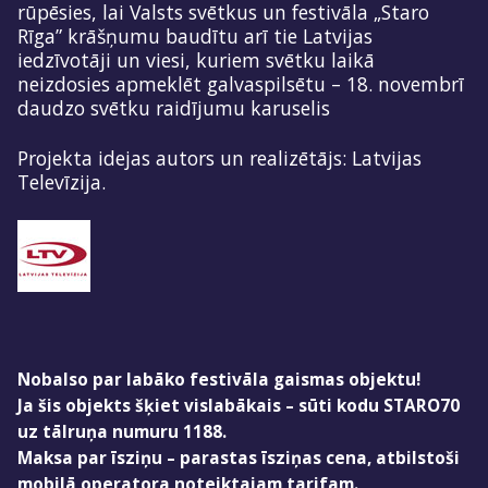
rūpēsies, lai Valsts svētkus un festivāla „Staro
Rīga” krāšņumu baudītu arī tie Latvijas
iedzīvotāji un viesi, kuriem svētku laikā
neizdosies apmeklēt galvaspilsētu – 18. novembrī
daudzo svētku raidījumu karuselis
Projekta idejas autors un realizētājs: Latvijas
Televīzija.
Nobalso par labāko festivāla gaismas objektu!
Ja šis objekts šķiet vislabākais – sūti kodu STARO70
uz tālruņa numuru 1188.
Maksa par īsziņu – parastas īsziņas cena, atbilstoši
mobilā operatora noteiktajam tarifam.