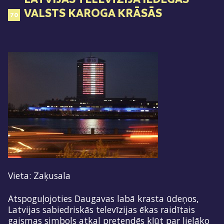
VALSTS KAROGA KRĀSĀS
70
Vieta: Zaķusala
Atspoguļojoties Daugavas labā krasta ūdeņos,
Latvijas sabiedriskās televīzijas ēkas raidītais
gaismas simbols atkal pretendēs kļūt par lielāko