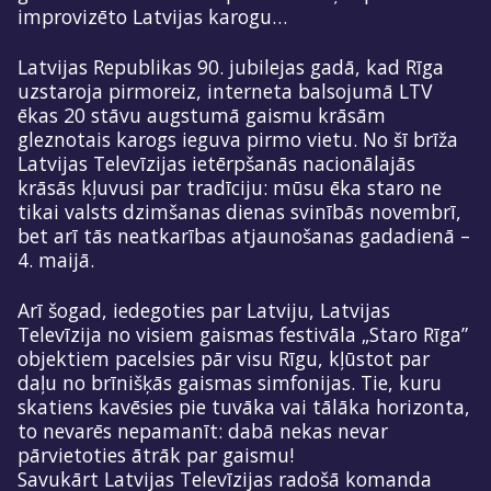
improvizēto Latvijas karogu…
Latvijas Republikas 90. jubilejas gadā, kad Rīga
uzstaroja pirmoreiz, interneta balsojumā LTV
ēkas 20 stāvu augstumā gaismu krāsām
gleznotais karogs ieguva pirmo vietu. No šī brīža
Latvijas Televīzijas ietērpšanās nacionālajās
krāsās kļuvusi par tradīciju: mūsu ēka staro ne
tikai valsts dzimšanas dienas svinībās novembrī,
bet arī tās neatkarības atjaunošanas gadadienā –
4. maijā.
Arī šogad, iedegoties par Latviju, Latvijas
Televīzija no visiem gaismas festivāla „Staro Rīga”
objektiem pacelsies pār visu Rīgu, kļūstot par
daļu no brīnišķās gaismas simfonijas. Tie, kuru
skatiens kavēsies pie tuvāka vai tālāka horizonta,
to nevarēs nepamanīt: dabā nekas nevar
pārvietoties ātrāk par gaismu!
Savukārt Latvijas Televīzijas radošā komanda