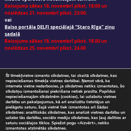
Balsojums sākas 18. novembrī plkst. 18:00 un
noslēdzas 21. novembrī plkst. 23:00.
vai
Balso portāla DELFI speciālajā “Staro Rīga” ziņu
sadaļā
Balsojums sākas 18. novembrī plkst. 18.00 un
noslēdzas 25. novembrī plkst. 24.00
Šī tīmekļvietne izmanto sīkdatnes, tai skaitā sīkdatnes, kas
nepieciešamas tīmekļa vietnes darbībai. Ņemot vērā, ka
interneta vietne nedarbosies, ja sīkdatnes netiks izmantotas, šo
sīkdatņu izmantošanai piekrišana netiek prasīta. Papildus
nepieciešamajām sīkdatnēm (cookies), lai uzlabotu vietnes
darbību un pakalpojumus, kā arī analizētu lietotājus un
pielāgotu saturu, šajā vietnē tiek izmantotas arī šādas
Pasākuma norise tiks fotografēta un filmēta. Ar savu ierašanos pasākumā, Jūs
sīkdatnes: analītiskās sīkdatnes, kas analizē vietnes darbību un
sniedzat piekrišanu savu personas datu apstrādei.
uzlabo tās darbību, sociālo mediju sīkdatnes, kas ļauj dalīties ar
Sadarbībā ar
SIA "DATATEKS"
saturu sociālajos tīklos. Spiežot pogu <Aizvērt>, netiks
© Staro Rīga 2026
izmantotas atzīmētās sīkdatnes.