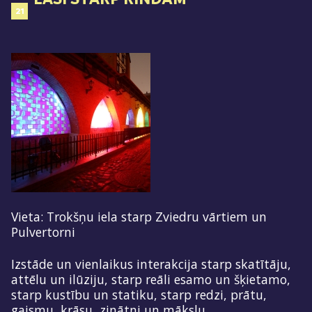
21
Vieta: Trokšņu iela starp Zviedru vārtiem un
Pulvertorni
Izstāde un vienlaikus interakcija starp skatītāju,
attēlu un ilūziju, starp reāli esamo un šķietamo,
starp kustību un statiku, starp redzi, prātu,
gaismu, krāsu, zinātni un mākslu.