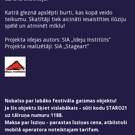
Katrā gleznā apslēpti burti, kas kopā veido
teikumu. Skatītāji tiek aicināti iesaistīties ilūziju
spēlē un atminēt mīklu!
Projekta idejas autors: SIA „Ideju Institūts”
Projekta realizētāji: SIA „Stageart”
Nobalso par labāko festivāla gaismas objektu!
Ja šis objekts šķiet vislabākais – sūti kodu STARO21
uz tālruņa numuru 1188.
Maksa par īsziņu – parastas īsziņas cena, atbilstoši
mobilā operatora noteiktajam tarifam.