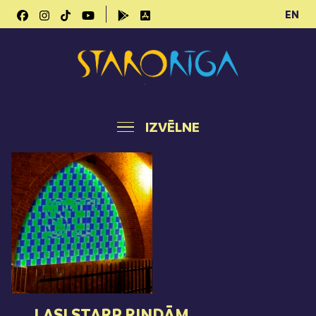
EN
IZVĒLNE
LASI STARP RINDĀM