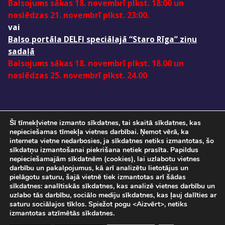
Balsojums sākas 18. novembrī plkst. 18:00 un
noslēdzas 21. novembrī plkst. 23:00.
vai
Balso portāla DELFI speciālajā “Staro Rīga” ziņu
sadaļā
Balsojums sākas 18. novembrī plkst. 18.00 un
noslēdzas 25. novembrī plkst. 24.00
Šī tīmekļvietne izmanto sīkdatnes, tai skaitā sīkdatnes, kas
nepieciešamas tīmekļa vietnes darbībai. Ņemot vērā, ka
interneta vietne nedarbosies, ja sīkdatnes netiks izmantotas, šo
sīkdatņu izmantošanai piekrišana netiek prasīta. Papildus
nepieciešamajām sīkdatnēm (cookies), lai uzlabotu vietnes
darbību un pakalpojumus, kā arī analizētu lietotājus un
pielāgotu saturu, šajā vietnē tiek izmantotas arī šādas
Pasākuma norise tiks fotografēta un filmēta. Ar savu ierašanos pasākumā, Jūs
sīkdatnes: analītiskās sīkdatnes, kas analizē vietnes darbību un
sniedzat piekrišanu savu personas datu apstrādei.
uzlabo tās darbību, sociālo mediju sīkdatnes, kas ļauj dalīties ar
Sadarbībā ar
SIA "DATATEKS"
saturu sociālajos tīklos. Spiežot pogu <Aizvērt>, netiks
© Staro Rīga 2026
izmantotas atzīmētās sīkdatnes.