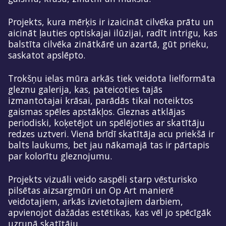
Projekts, kura mērķis ir izaicināt cilvēka prātu un
aicināt ļauties optiskajai ilūzijai, radīt intrigu, kas
balstīta cilvēka zinātkārē un azartā, gūt prieku,
saskatot apslēpto.
Trokšņu ielas mūra arkās tiek veidota lielformāta
gleznu galerija, kas, pateicoties tajās
izmantotajai krāsai, parādās tikai noteiktos
gaismas spēles apstākļos. Gleznas atklājas
periodiski, koķetējot un spēlējoties ar skatītāju
redzes uztveri. Vienā brīdī skatītāja acu priekšā ir
balts laukums, bet jau nākamajā tas ir pārtapis
par kolorītu gleznojumu.
Projekts vizuāli veido saspēli starp vēsturisko
pilsētas aizsargmūri un Op Art manierē
veidotajiem, arkās izvietotajiem darbiem,
apvienojot dažādas estētikas, kas vēl jo spēcīgāk
uzrunā skatītāju.