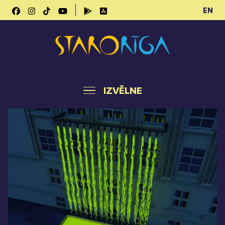
EN
IZVĒLNE