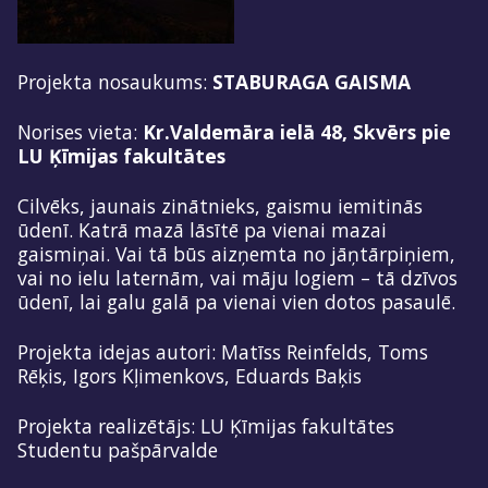
Projekta nosaukums:
STABURAGA GAISMA
Norises vieta:
Kr.Valdemāra ielā 48, Skvērs pie
LU Ķīmijas fakultātes
Cilvēks, jaunais zinātnieks, gaismu iemitinās
ūdenī. Katrā mazā lāsītē pa vienai mazai
gaismiņai. Vai tā būs aizņemta no jāņtārpiņiem,
vai no ielu laternām, vai māju logiem – tā dzīvos
ūdenī, lai galu galā pa vienai vien dotos pasaulē.
Projekta idejas autori: Matīss Reinfelds, Toms
Rēķis, Igors Kļimenkovs, Eduards Baķis
Projekta realizētājs: LU Ķīmijas fakultātes
Studentu pašpārvalde