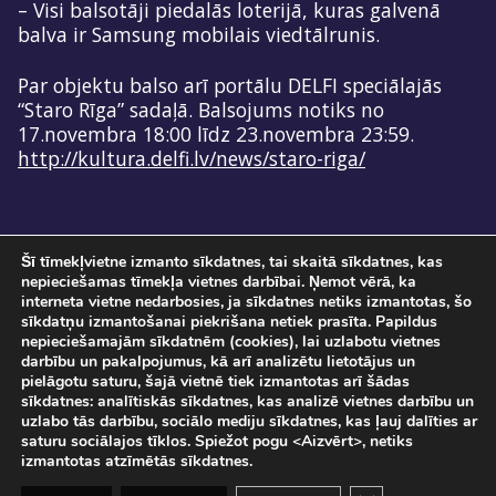
– Visi balsotāji piedalās loterijā, kuras galvenā
balva ir Samsung mobilais viedtālrunis.
Par objektu balso arī portālu DELFI speciālajās
“Staro Rīga” sadaļā. Balsojums notiks no
17.novembra 18:00 līdz 23.novembra 23:59.
http://kultura.delfi.lv/news/staro-riga/
Šī tīmekļvietne izmanto sīkdatnes, tai skaitā sīkdatnes, kas
nepieciešamas tīmekļa vietnes darbībai. Ņemot vērā, ka
interneta vietne nedarbosies, ja sīkdatnes netiks izmantotas, šo
sīkdatņu izmantošanai piekrišana netiek prasīta. Papildus
nepieciešamajām sīkdatnēm (cookies), lai uzlabotu vietnes
darbību un pakalpojumus, kā arī analizētu lietotājus un
pielāgotu saturu, šajā vietnē tiek izmantotas arī šādas
Pasākuma norise tiks fotografēta un filmēta. Ar savu ierašanos pasākumā, Jūs
sīkdatnes: analītiskās sīkdatnes, kas analizē vietnes darbību un
sniedzat piekrišanu savu personas datu apstrādei.
uzlabo tās darbību, sociālo mediju sīkdatnes, kas ļauj dalīties ar
Sadarbībā ar
SIA "DATATEKS"
saturu sociālajos tīklos. Spiežot pogu <Aizvērt>, netiks
© Staro Rīga 2026
izmantotas atzīmētās sīkdatnes.