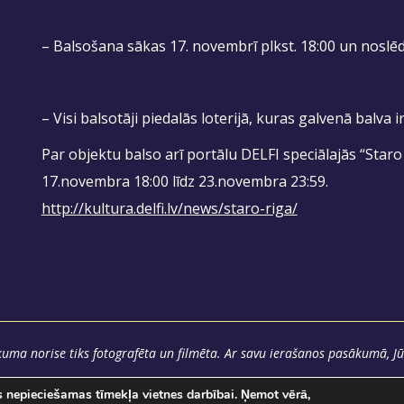
– Balsošana sākas 17. novembrī plkst. 18:00 un noslēd
– Visi balsotāji piedalās loterijā, kuras galvenā balva 
Par objektu balso arī portālu DELFI speciālajās “Staro
17.novembra 18:00 līdz 23.novembra 23:59.
http://kultura.delfi.lv/news/staro-riga/
uma norise tiks fotografēta un filmēta. Ar savu ierašanos pasākumā, Jū
as nepieciešamas tīmekļa vietnes darbībai. Ņemot vērā,