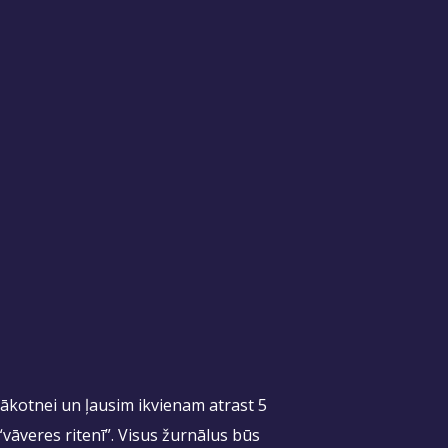
nākotnei un ļausim ikvienam atrast 5
“vāveres ritenī”. Visus žurnālus būs