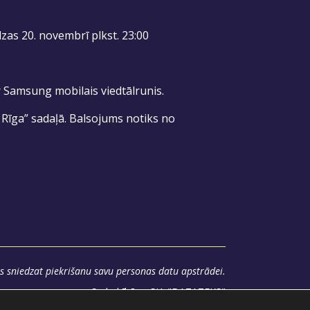
zas 20. novembrī plkst. 23:00
ir Samsung mobilais viedtālrunis.
 Rīga” sadaļā. Balsojums notiks no
s sniedzat piekrišanu savu personas datu apstrādei.
Sadarbībā ar
SIA "DATATEKS"