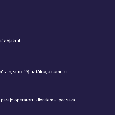
a” objektu!
mēram, staro99) uz tālruņa numuru
, pārējo operatoru klientiem – pēc sava