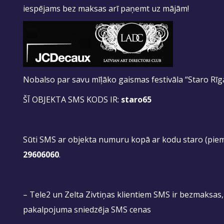
iespējams bez maksas arī paņemt uz mājām!
Nobalso par savu mīļāko gaismas festivāla “Staro Rīg
ŠĪ OBJEKTA SMS KODS IR:
staro65
Sūti SMS ar objekta numuru kopā ar kodu staro (pie
29606060
.
– Tele2 un Zelta Zivtiņas klientiem SMS ir bezmaksas
pakalpojuma sniedzēja SMS cenas