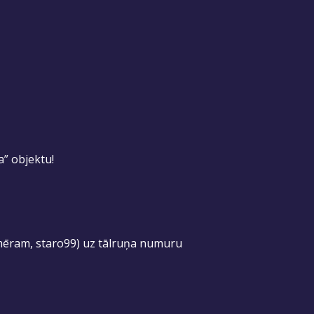
a” objektu!
mēram, staro99) uz tālruņa numuru