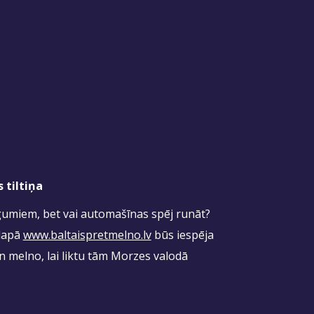
 tiltiņa
umiem, bet vai automašīnas spēj runāt?
 lapā
www.baltaispretmelno.lv
būs iespēja
n melno, lai liktu tām Morzes valodā