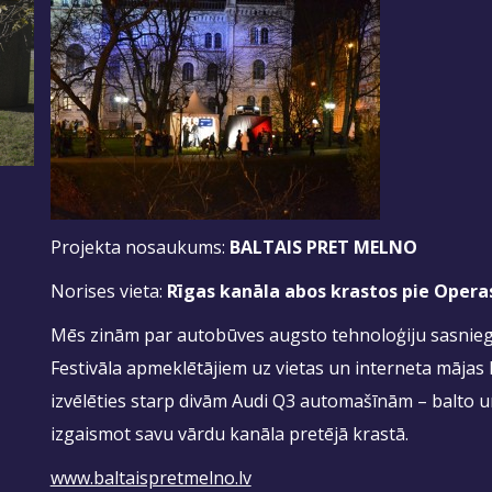
Projekta nosaukums:
BALTAIS PRET MELNO
Norises vieta:
Rīgas kanāla abos krastos pie Operas
Mēs zinām par autobūves augsto tehnoloģiju sasnieg
Festivāla apmeklētājiem uz vietas un interneta mājas
izvēlēties starp divām Audi Q3 automašīnām – balto u
izgaismot savu vārdu kanāla pretējā krastā.
www.baltaispretmelno.lv