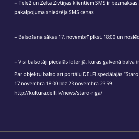
– Tele2 un Zelta Zivtiņas klientiem SMS ir bezmaksas
pakalpojuma sniedzēja SMS cenas
– Balsošana sākas 17. novembrī plkst. 18:00 un noslēd
– Visi balsotāji piedalās loterijā, kuras galvenā balva 
Par objektu balso arī portālu DELFI speciālajās “Staro
17.novembra 18:00 līdz 23.novembra 23:59.
http://kultura.delfi.lv/news/staro-riga/