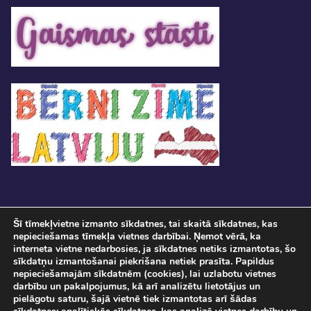
Šī tīmekļvietne izmanto sīkdatnes, tai skaitā sīkdatnes, kas
nepieciešamas tīmekļa vietnes darbībai. Ņemot vērā, ka
interneta vietne nedarbosies, ja sīkdatnes netiks izmantotas, šo
sīkdatņu izmantošanai piekrišana netiek prasīta. Papildus
nepieciešamajām sīkdatnēm (cookies), lai uzlabotu vietnes
darbību un pakalpojumus, kā arī analizētu lietotājus un
pielāgotu saturu, šajā vietnē tiek izmantotas arī šādas
Pasākuma norise tiks fotografēta un filmēta. Ar savu ierašanos pasākumā, Jūs