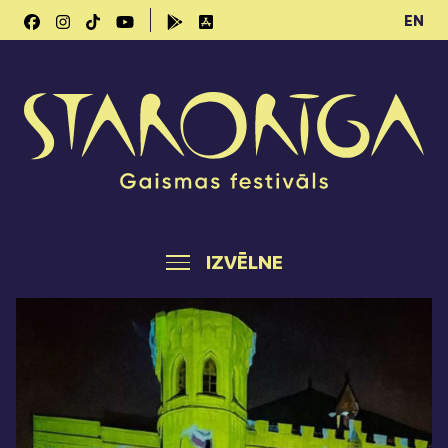
EN
IZVĒLNE