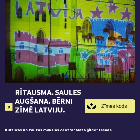
RĪTAUSMA. SAULES
AUGŠANA. BĒRNI
Zīmes kods
8
ZĪMĒ LATVIJU.
Kultūras un tautas mākslas centra “Mazā ģilde” fasāde