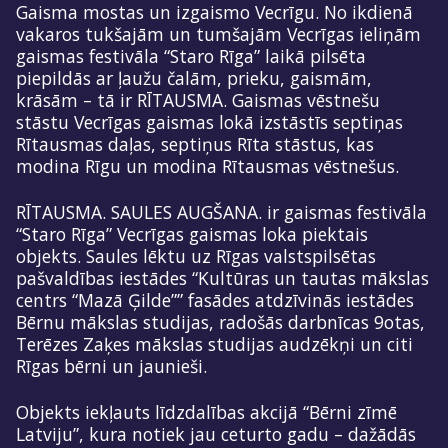
Gaisma mostas un izgaismo Vecrīgu. No ikdienā
vakaros tukšajām un tumšajām Vecrīgas ieliņām
gaismas festivāla “Staro Rīga” laikā pilsēta
piepildās ar ļaužu čalām, prieku, gaismām,
krāsām – tā ir RĪTAUSMA. Gaismas vēstnešu
stāstu Vecrīgas gaismas lokā izstāstīs septiņas
Rītausmas daļas, septiņus Rīta stāstus, kas
modina Rīgu un modina Rītausmas vēstnešus.
RĪTAUSMA. SAULES AUGŠANA. ir gaismas festivāla
“Staro Rīga” Vecrīgas gaismas loka piektais
objekts. Saules lēktu uz Rīgas valstspilsētas
pašvaldības iestādes “Kultūras un tautas mākslas
centrs “Mazā Ģilde”” fasādes atdzīvinās iestādes
Bērnu mākslas studijas, radošās darbnīcas 9otas,
Terēzes Zaķes mākslas studijas audzēkņi un citi
Rīgas bērni un jaunieši.
Objekts iekļauts līdzdalības akcijā “Bērni zīmē
Latviju”, kura notiek jau ceturto gadu – dažādās