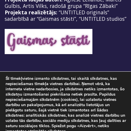
Gulbis, Artis Vilks, radošā grupa “Rīgas Zābaki”
Projekta realizētājs:
“UNTITLED originals”
sadarbībā ar “Gaismas stāsti”, “UNTITLED studios”
Šī tīmekļvietne izmanto sīkdatnes, tai skaitā sīkdatnes, kas
nepieciešamas tīmekļa vietnes darbībai. Ņemot vērā, ka
interneta vietne nedarbosies, ja sīkdatnes netiks izmantotas, šo
sīkdatņu izmantošanai piekrišana netiek prasīta. Papildus
nepieciešamajām sīkdatnēm (cookies), lai uzlabotu vietnes
darbību un pakalpojumus, kā arī analizētu lietotājus un
pielāgotu saturu, šajā vietnē tiek izmantotas arī šādas
Pasākuma norise tiks fotografēta un filmēta. Ar savu ierašanos pasākumā, Jūs
sīkdatnes: analītiskās sīkdatnes, kas analizē vietnes darbību un
sniedzat piekrišanu savu personas datu apstrādei.
uzlabo tās darbību, sociālo mediju sīkdatnes, kas ļauj dalīties ar
Sadarbībā ar
SIA "DATATEKS"
saturu sociālajos tīklos. Spiežot pogu <Aizvērt>, netiks
© Staro Rīga 2026