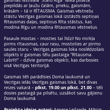
gaismas festivāla “Staro Rīga” laikā pilsēta
piepildās ar ļaužu čalām, prieku, gaismām,
krāsām – tā ir RĪTAUSMA. Gaismas vēstnešu
stāstu Vecrīgas gaismas lokā izstāstīs septiņas
Rītausmas daļas, septiņus Rīta stāstus, kas
modina Rīgu un modina Rītausmas vēstnešus.
Pasaule mostas – mosties tai līdzi! No mirkļa
pirms rītausmas, caur rasu, mostoties ar pirmo
saules staru – Vecrīgas gaismas loka noslēdzošais
objekts ir gaismas tēlu pastaiga “Rītausma.
Labrīt!” – dzīvie gaismas objekti, kas darbosies
visā Vecrīgas teritorijā.
Gaismas tēli parādīsies Doma laukumā un
Vecrīgas ielās Vecrīgas gaismas lokā, bet divas
reizes vakarā –
plkst. 19.00 un plkst. 21.00
– tēli
dosies pastaigā pa pilsētu, uzsākot savu gājienu
Doma laukumā.
Projekta idejas autori:
Agnese Leilande, Mārcis