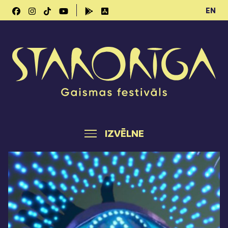
EN
IZVĒLNE