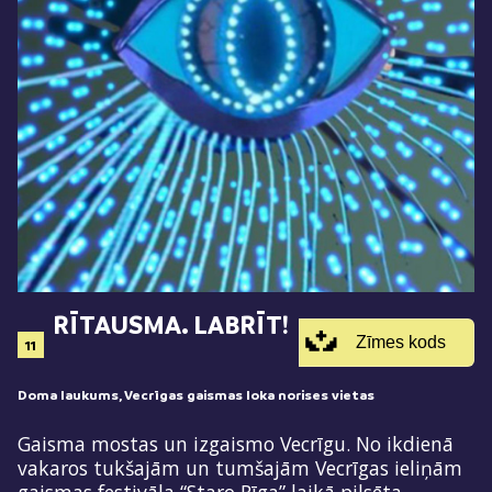
RĪTAUSMA. LABRĪT!
Zīmes kods
11
Doma laukums, Vecrīgas gaismas loka norises vietas
Gaisma mostas un izgaismo Vecrīgu. No ikdienā
vakaros tukšajām un tumšajām Vecrīgas ieliņām