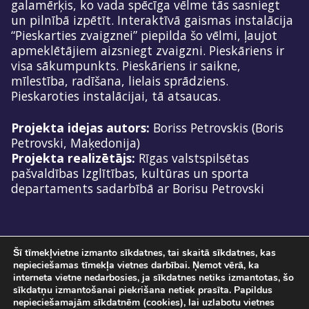
galamērķis, ko vada spēcīga vēlme tās sasniegt
un pilnībā izpētīt. Interaktīvā gaismas instalācija
“Pieskarties zvaigznei” piepilda šo vēlmi, ļaujot
apmeklētājiem aizsniegt zvaigzni. Pieskāriens ir
visa sākumpunkts. Pieskāriens ir saikne,
mīlestība, radīšana, lielais sprādziens.
Pieskaroties instalācijai, tā atsaucas.
Projekta idejas autors:
Boriss Petrovskis (Boris
Petrovski, Maķedonija)
Projekta realizētājs:
Rīgas valstspilsētas
pašvaldības Izglītības, kultūras un sporta
departaments sadarbībā ar Borisu Petrovski
Šī tīmekļvietne izmanto sīkdatnes, tai skaitā sīkdatnes, kas
nepieciešamas tīmekļa vietnes darbībai. Ņemot vērā, ka
interneta vietne nedarbosies, ja sīkdatnes netiks izmantotas, šo
sīkdatņu izmantošanai piekrišana netiek prasīta. Papildus
nepieciešamajām sīkdatnēm (cookies), lai uzlabotu vietnes