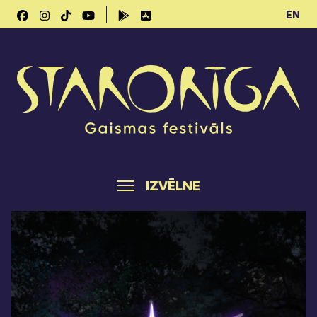
EN
IZVĒLNE