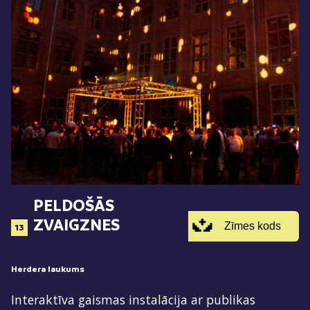
PELDOŠĀS
ZVAIGZNES
Zīmes kods
13
Herdera laukums
Interaktīva gaismas instalācija ar publikas