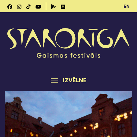
EN
IZVĒLNE