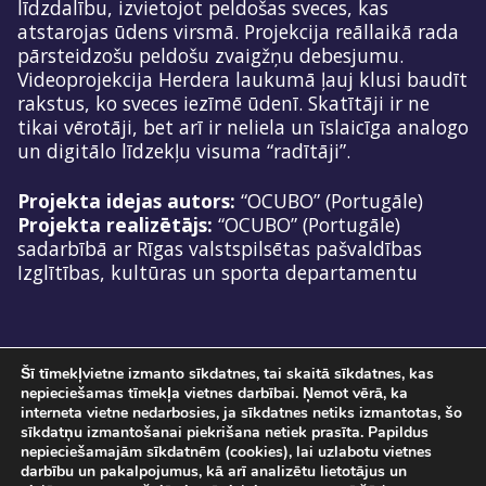
līdzdalību, izvietojot peldošas sveces, kas
atstarojas ūdens virsmā. Projekcija reāllaikā rada
pārsteidzošu peldošu zvaigžņu debesjumu.
Videoprojekcija Herdera laukumā ļauj klusi baudīt
rakstus, ko sveces iezīmē ūdenī. Skatītāji ir ne
tikai vērotāji, bet arī ir neliela un īslaicīga analogo
un digitālo līdzekļu visuma “radītāji”.
Projekta idejas autors:
“OCUBO” (Portugāle)
Projekta realizētājs:
“OCUBO” (Portugāle)
sadarbībā ar Rīgas valstspilsētas pašvaldības
Izglītības, kultūras un sporta departamentu
Šī tīmekļvietne izmanto sīkdatnes, tai skaitā sīkdatnes, kas
nepieciešamas tīmekļa vietnes darbībai. Ņemot vērā, ka
interneta vietne nedarbosies, ja sīkdatnes netiks izmantotas, šo
sīkdatņu izmantošanai piekrišana netiek prasīta. Papildus
nepieciešamajām sīkdatnēm (cookies), lai uzlabotu vietnes
darbību un pakalpojumus, kā arī analizētu lietotājus un