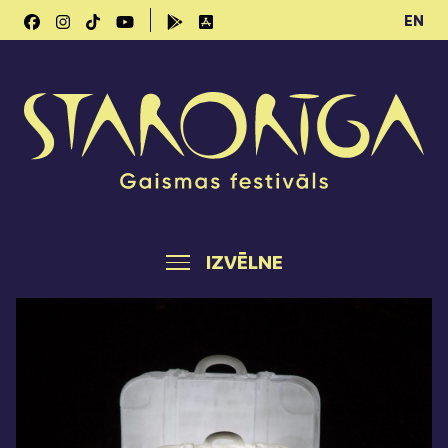
EN
IZVĒLNE