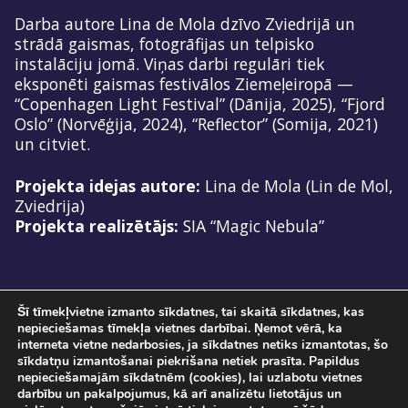
Darba autore Lina de Mola dzīvo Zviedrijā un
strādā gaismas, fotogrāfijas un telpisko
instalāciju jomā. Viņas darbi regulāri tiek
eksponēti gaismas festivālos Ziemeļeiropā —
“Copenhagen Light Festival” (Dānija, 2025), “Fjord
Oslo” (Norvēģija, 2024), “Reflector” (Somija, 2021)
un citviet.
Projekta idejas autore:
Lina de Mola (Lin de Mol,
Zviedrija)
Projekta realizētājs:
SIA “Magic Nebula”
Šī tīmekļvietne izmanto sīkdatnes, tai skaitā sīkdatnes, kas
nepieciešamas tīmekļa vietnes darbībai. Ņemot vērā, ka
interneta vietne nedarbosies, ja sīkdatnes netiks izmantotas, šo
sīkdatņu izmantošanai piekrišana netiek prasīta. Papildus
nepieciešamajām sīkdatnēm (cookies), lai uzlabotu vietnes
darbību un pakalpojumus, kā arī analizētu lietotājus un