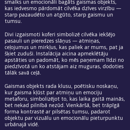
smalks un emocionāli bagāts gaismas objekts,
kas iedvesmo pārdomāt cilvēka dzīves virzību —
starp pazaudēto un atgūto, starp gaismu un
tumsu.
Divi izgaismoti koferi simbolizē cilvēka iekšējo
pasauli un pieredzes slāņus — atmiņas,
ceļojumus un mirkļus, kas paliek ar mums, pat ja
šķiet zuduši. Instalācija aicina apmeklētāju
apstāties un padomāt, ko mēs paņemam līdzi no
piedzīvotā un ko atstājam aiz muguras, dodoties
tālāk savā ceļā.
Gaismas objekts rada klusu, poētisku noskaņu,
kur gaisma kļūst par atmiņu un emociju
metaforu, simbolizējot to, kas laika gaitā mainās,
bet nekad pilnībā nezūd. Vienkāršā, bet trāpīgā
forma kontrastē ar pilsētas tumsu, padarot
objektu par vizuālu un emocionālu pieturpunktu
urbānajā vidē.