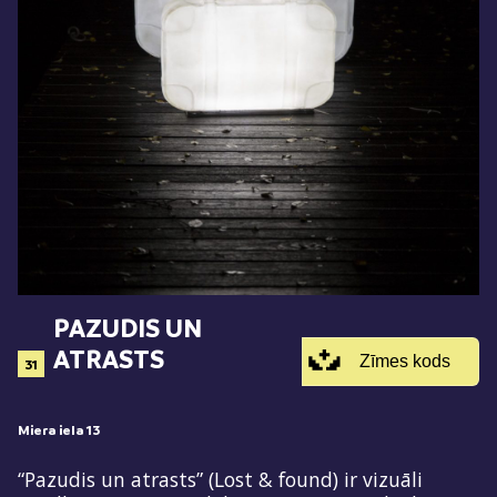
PAZUDIS UN
ATRASTS
Zīmes kods
31
Miera iela 13
“Pazudis un atrasts” (Lost & found) ir vizuāli