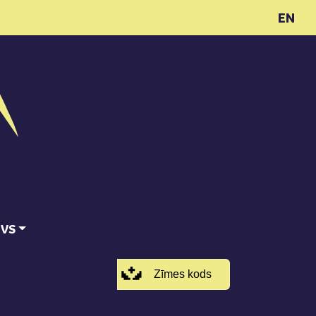
EN
ĪVS
Zīmes kods