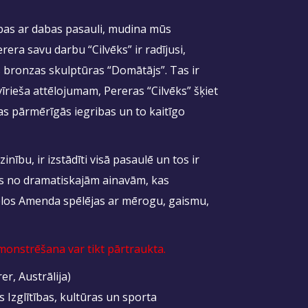
ības ar dabas pasauli, mudina mūs
era savu darbu “Cilvēks” ir radījusi,
 bronzas skulptūras “Domātājs”. Tas ir
rieša attēlojumam, Pereras “Cilvēks” šķiet
s pārmērīgās iegribas un to kaitīgo
ību, ir izstādīti visā pasaulē un tos ir
as no dramatiskajām ainavām, kas
tēlos Amenda spēlējas ar mērogu, gaismu,
monstrēšana var tikt pārtraukta.
, Austrālija)
 Izglītības, kultūras un sporta