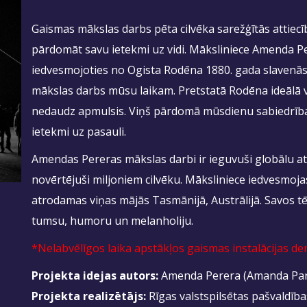
Gaismas mākslas darbs pēta cilvēka sarežģītās attiec
pārdomāt savu ietekmi uz vidi. Māksliniece Amenda Per
iedvesmojoties no Ogista Rodēna 1880. gada slavenās
mākslas darbs mūsu laikam. Pretstatā Rodēna ideālā vī
nedaudz apmulsis. Viņš pārdomā mūsdienu sabiedrība
ietekmi uz pasauli.
Amendas Pereras mākslas darbi ir ieguvuši globālu atzin
novērtējuši miljoniem cilvēku. Māksliniece iedvesmoj
atrodamas viņas mājās Tasmānijā, Austrālijā. Savos 
tumsu, humoru un melanholiju.
*Nelabvēlīgos laika apstākļos gaismas instalācijas de
Projekta idejas autors:
Amenda Perera (Amanda Parer
Projekta realizētājs:
Rīgas valstspilsētas pašvaldības