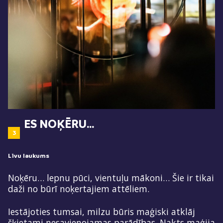
ES NOĶĒRU…
3
Līvu laukums
Noķēru… lepnu pūci, vientuļu mākoni… Šie ir tikai
daži no būrī noķertajiem attēliem.
Iestājoties tumsai, milzu būris maģiski atklāj
šķietami nesavienojamas parādības. Nakts maģija