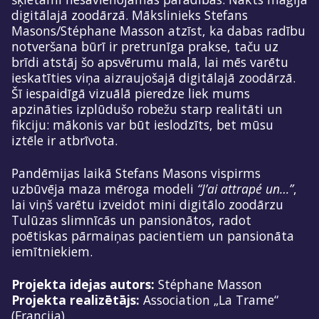
digitālajā zoodārzā. Mākslinieks Stefans
Masons/Stéphane Masson atzīst, ka dabas radību
notveršana būrī ir pretrunīga prakse, taču uz
brīdi atstāj šo apsvērumu malā, lai mēs varētu
ieskatīties viņa aizraujošajā digitālajā zoodārzā.
Šī iespaidīgā vizuālā pieredze liek mums
apzināties izplūdušo robežu starp realitāti un
fikciju: mākonis var būt ieslodzīts, bet mūsu
iztēle ir atbrīvota.
Pandēmijas laikā Stefans Masons vispirms
uzbūvēja maza mēroga modeli
“J’ai attrapé un…”
,
lai viņš varētu izveidot mini digitālo zoodārzu
Tulūzas slimnīcās un pansionātos, radot
poētiskas pārmaiņas pacientiem un pansionāta
iemītniekiem.
Projekta idejas autors:
Stéphane Masson
Projekta realizētājs:
Association „La Trame“
(Francija)