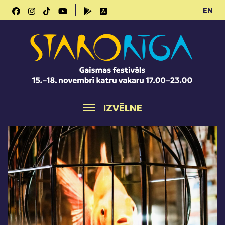
EN
IZVĒLNE