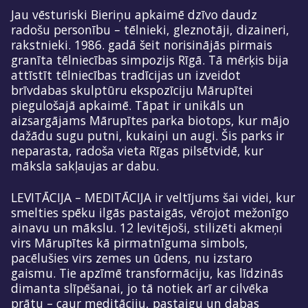
Jau vēsturiski Bieriņu apkaimē dzīvo daudz
radošu personību – tēlnieki, gleznotāji, dizaineri,
rakstnieki. 1986. gadā šeit norisinājās pirmais
granīta tēlniecības simpozijs Rīgā. Tā mērķis bija
attīstīt tēlniecības tradīcijas un izveidot
brīvdabas skulptūru ekspozīciju Mārupītei
piegulošajā apkaimē. Tāpat ir unikāls un
aizsargājams Mārupītes parka biotops, kur mājo
dažādu sugu putni, kukaiņi un augi. Šis parks ir
neparasta, radoša vieta Rīgas pilsētvidē, kur
māksla sakļaujas ar dabu.
LEVITĀCIJA – MEDITĀCIJA ir veltījums šai videi, kur
smelties spēku ilgās pastaigās, vērojot mežonīgo
ainavu un mākslu. 12 levitējoši, stilizēti akmeņi
virs Mārupītes kā pirmatnīguma simbols,
pacēlušies virs zemes un ūdens, nu izstaro
gaismu. Tie apzīmē transformāciju, kas līdzinās
dimanta slīpēšanai, jo tā notiek arī ar cilvēka
prātu – caur meditāciju, pastaigu un dabas