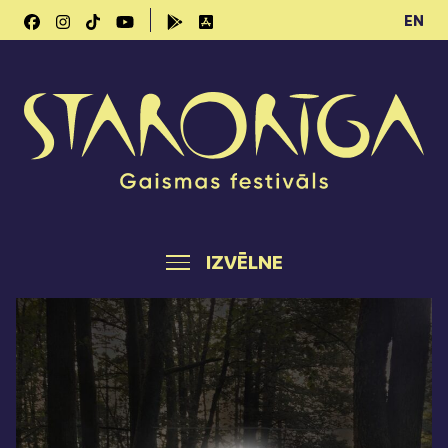
EN
IZVĒLNE