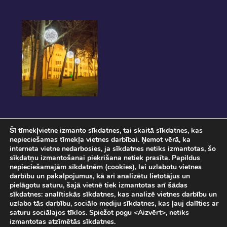
Šī tīmekļvietne izmanto sīkdatnes, tai skaitā sīkdatnes, kas
nepieciešamas tīmekļa vietnes darbībai. Ņemot vērā, ka
interneta vietne nedarbosies, ja sīkdatnes netiks izmantotas, šo
sīkdatņu izmantošanai piekrišana netiek prasīta. Papildus
nepieciešamajām sīkdatnēm (cookies), lai uzlabotu vietnes
darbību un pakalpojumus, kā arī analizētu lietotājus un
pielāgotu saturu, šajā vietnē tiek izmantotas arī šādas
Pasākuma norise tiks fotografēta un filmēta. Ar savu ierašanos pasākumā, Jūs
sīkdatnes: analītiskās sīkdatnes, kas analizē vietnes darbību un
sniedzat piekrišanu savu personas datu apstrādei.
uzlabo tās darbību, sociālo mediju sīkdatnes, kas ļauj dalīties ar
Sadarbībā ar
SIA "DATATEKS"
saturu sociālajos tīklos. Spiežot pogu <Aizvērt>, netiks
© Staro Rīga 2026
izmantotas atzīmētās sīkdatnes.