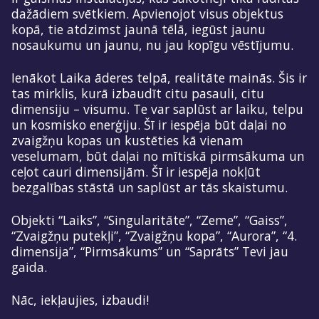
dažādiem svētkiem. Apvienojot visus objektus
kopā, tie atdzimst jaunā tēlā, iegūst jaunu
nosaukumu un jaunu, nu jau kopīgu vēstījumu.
Ienākot Laika āderes telpā, realitāte mainās. Šis ir
tas mirklis, kurā izbaudīt citu pasauli, citu
dimensiju – visumu. Te var saplūst ar laiku, telpu
un kosmisko enerģiju. Šī ir iespēja būt daļai no
zvaigžņu kopas un kustēties kā vienam
veselumam, būt daļai no mītiskā pirmsākuma un
ceļot cauri dimensijām. Šī ir iespēja nokļūt
bezgalības stāstā un saplūst ar tās skaistumu.
Objekti “Laiks”, “Singularitāte”, “Zeme”, “Gaiss”,
“Zvaigžņu putekļi”, “Zvaigžņu kopa”, “Aurora”, “4.
dimensija”, “Pirmsākums” un “Saprāts” Tevi jau
gaida.
Nāc, iekļaujies, izbaudi!