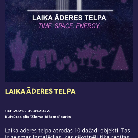
LAIKA ĀDERES TELPA
18.11.2021.
- 09.01.2022.
Kultūras pils "Ziemeļblāzma" parks
Laika āderes telpā atrodas 10 dažādi objekti. Tās
ir gaismas instalācijas, kas sākotnēji tika radītas