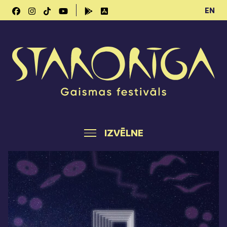
EN
IZVĒLNE