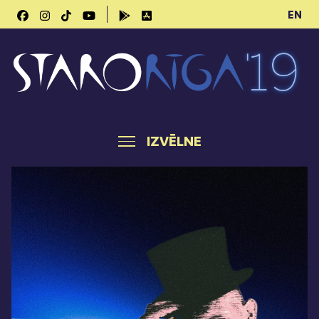
EN
IZVĒLNE