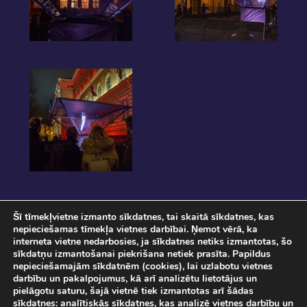
Šī tīmekļvietne izmanto sīkdatnes, tai skaitā sīkdatnes, kas
nepieciešamas tīmekļa vietnes darbībai. Ņemot vērā, ka
interneta vietne nedarbosies, ja sīkdatnes netiks izmantotas, šo
sīkdatņu izmantošanai piekrišana netiek prasīta. Papildus
nepieciešamajām sīkdatnēm (cookies), lai uzlabotu vietnes
darbību un pakalpojumus, kā arī analizētu lietotājus un
pielāgotu saturu, šajā vietnē tiek izmantotas arī šādas
Pasākuma norise tiks fotografēta un filmēta. Ar savu ierašanos pasākumā, Jūs
sīkdatnes: analītiskās sīkdatnes, kas analizē vietnes darbību un
sniedzat piekrišanu savu personas datu apstrādei.