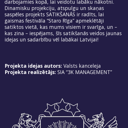
darbojamies kopā, lai veidotu labāku nākotni.
Dinamisku projekciju, atspulgu un skaņas
saspēles projekts SATIKŠANĀS ir radīts, lai
gaismas festivāla “Staro Rīga” apmeklētāji
satiktos vietā, kas mums visiem ir svarīga, un –
kas zina – iespējams, šīs satikšanās veidos jaunas
idejas un sadarbību vēl labākai Latvijai!
Projekta idejas autors:
Valsts kanceleja
Projekta realizētājs:
SIA “3K MANAGEMENT”