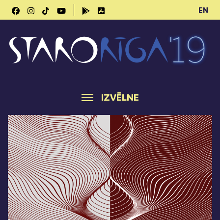
EN
IZVĒLNE