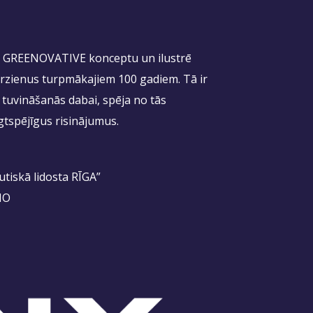
jeb GREENOVATIVE konceptu un ilustrē
virzienus turpmākajiem 100 gadiem. Tā ir
ir tuvināšanās dabai, spēja no tās
gtspējīgus risinājumus.
tiskā lidosta RĪGA”
MO