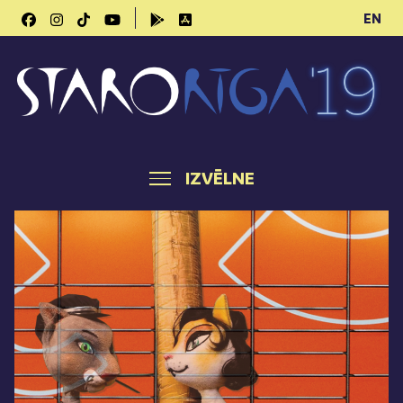
EN
IZVĒLNE