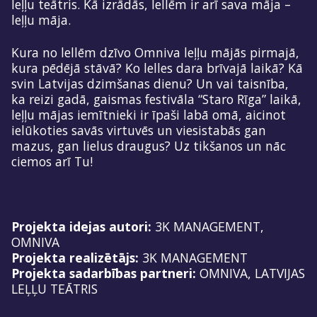
leļļu teātris. Kā izrādās, lellēm ir arī sava māja –
leļļu māja.
Kura no lellēm dzīvo Omniva leļļu mājās pirmajā,
kura pēdējā stāvā? Ko lelles dara brīvajā laikā? Kā
svin Latvijas dzimšanas dienu? Un vai taisnība,
ka reizi gadā, gaismas festivāla “Staro Rīga” laikā,
leļļu mājas iemītnieki ir īpaši labā omā, aicinot
ielūkoties savās virtuvēs un viesistabās gan
mazus, gan lielus draugus? Uz tikšanos un nāc
ciemos arī Tu!
Projekta idejas autori:
3K MANAGEMENT,
OMNIVA
Projekta realizētājs:
3K MANAGEMENT
Projekta sadarbības partneri:
OMNIVA, LATVIJAS
LEĻĻU TEĀTRIS