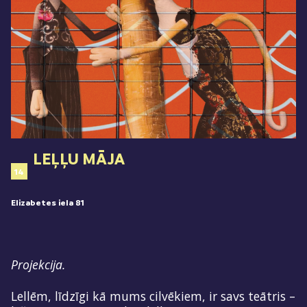
LEĻĻU MĀJA
14
Elizabetes iela 81
Projekcija.
Lellēm, līdzīgi kā mums cilvēkiem, ir savs teātris –