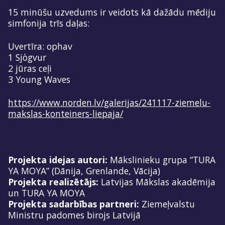
15 minūšu uzvedums ir veidots kā dažādu mēdiju
simfonija trīs daļas:
Uvertīra: ophav
1 Sjògvur
2 jūras ceļi
3 Young Waves
https://www.norden.lv/galerijas/241117-ziemelu-
makslas-konteiners-liepaja/
Projekta idejas autori:
Mākslinieku grupa “TURA
YA MOYA” (Dānija, Grenlande, Vācija)
Projekta realizētājs:
Latvijas Mākslas akadēmija
un TURA YA MOYA
Projekta sadarbības partneri:
Ziemeļvalstu
Ministru padomes birojs Latvijā