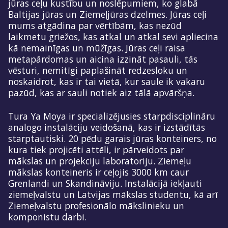
jūras ceļu kustību un noslēpumiem, ko glabā
Baltijas jūras un Ziemeļjūras dzelmes. Jūras ceļi
mums atgādina par vērtībām, kas nezūd
laikmetu griežos, kas atkal un atkal sevi apliecina
kā nemainīgas un mūžīgas. Jūras ceļi raisa
metapārdomas un aicina izzināt pasauli, tās
vēsturi, nemitīgi paplašināt redzesloku un
noskaidrot, kas ir tai vietā, kur saule ik vakaru
pazūd, kas ar sauli notiek aiz tālā apvāršņa.
Tura Ya Moya ir specializējusies starpdisciplināru
analogo instalāciju veidošanā, kas ir izstādītās
starptautiski. 20 pēdu garais jūras konteiners, no
kura tiek projicēti attēli, ir pārveidots par
mākslas un projekciju laboratoriju. Ziemeļu
mākslas konteineris ir ceļojis 3000 km caur
Grenlandi un Skandināviju. Instalācijā iekļauti
ziemeļvalstu un Latvijas mākslas studentu, kā arī
Ziemeļvalstu profesionālo mākslinieku un
komponistu darbi.