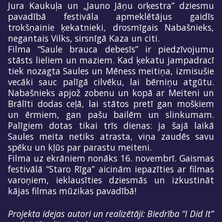
Jura Kaukuļa un „Jauno Jāņu orķestra” dziesmu
pavadībā festivāla apmeklētājus gaidīs
trokšņainie ķekatnieki, drosmīgais Nabašnieks,
negantais Vilks, sirsnīgā Kaza un citi.
Filma “Saule brauca debesīs” ir piedzīvojumu
stāsts lieliem un maziem. Kad ķekatu jampadracī
tiek nozagta Saules un Mēness meitiņa, izmisušie
vecāki sauc palīgā cilvēku, lai bērniņu atgūtu.
Nabašnieks apjož zobenu un kopā ar Meiteni un
Brālīti dodas ceļā, lai stātos pretī gan mošķiem
un ērmiem, gan pašu bailēm un slinkumam.
Palīgiem dotas tikai trīs dienas: ja šajā laikā
Saules meita netiks atrasta, viņa zaudēs savu
spēku un kļūs par parastu meiteni.
Filma uz ekrāniem nonāks 16. novembrī. Gaismas
festivālā “Staro Rīga” aicinām iepazīties ar filmas
varoņiem, ieklausīties dziesmās un izkustināt
kājas filmas mūzikas pavadībā!
Projekta idejas autori un realizētāji: Biedrība “I Did It”