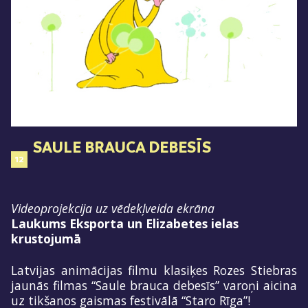
SAULE BRAUCA DEBESĪS
12
Videoprojekcija uz vēdekļveida ekrāna
Laukums Eksporta un Elizabetes ielas
krustojumā
Latvijas animācijas filmu klasiķes Rozes Stiebras
jaunās filmas “Saule brauca debesīs” varoņi aicina
uz tikšanos gaismas festivālā “Staro Rīga”!