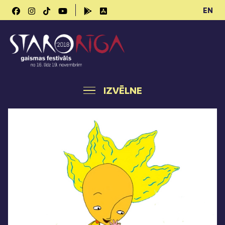
EN
IZVĒLNE