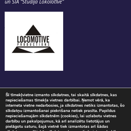
un SIA “Studija Lokolotīve”
Šī tīmekļvietne izmanto sīkdatnes, tai skaitā sīkdatnes, kas
nepieciešamas tīmekļa vietnes darbībai. Ņemot vērā, ka
interneta vietne nedarbosies, ja sīkdatnes netiks izmantotas, šo
sīkdatņu izmantošanai piekrišana netiek prasīta. Papildus
nepieciešamajām sīkdatnēm (cookies), lai uzlabotu vietnes
darbību un pakalpojumus, kā arī analizētu lietotājus un
pielāgotu saturu, šajā vietnē tiek izmantotas arī šādas
Pasākuma norise tiks fotografēta un filmēta. Ar savu ierašanos pasākumā, Jūs