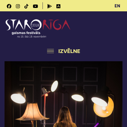
EN
IZVĒLNE