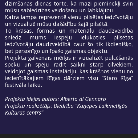
dzimšanas dienas tortē, kā mazi pieminekļi svin
mūsu sabiedrības veidošanu un labklājību.
Katra lampa reprezentē vienu pilsētas iedzīvotāju
un vizualizē mūsu dažādību šajā pilsētā.
To krāsas, formas un materiālu daudzveidība
sniedz mums iespēju ielūkoties pilsētas
iedzīvotāju daudzveidībā caur šo tik ikdienišķo,
bet personīgo un īpašo gaismas objektu.
Projekta galvenais mērķis ir vizualizēt pulcēšanās
spēku un spēju radīt saikni starp cilvēkiem,
veidojot gaismas instalāciju, kas krāšņos vienu no
iecienītākajiem Rīgas dārziem visu “Staro Rīga”
festivāla laiku.
Projekta idejas autors: Alberto di Gennaro
Projekta realizētājs: Biedrība “Kaņepes Laikmetīgās
Kultūras centrs”