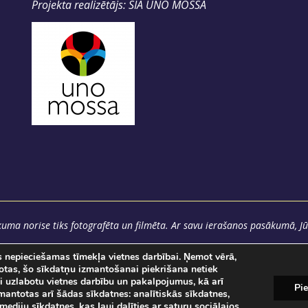
Projekta realizētājs: SIA UNO MOSSA
uma norise tiks fotografēta un filmēta. Ar savu ierašanos pasākumā, Jū
as nepieciešamas tīmekļa vietnes darbībai. Ņemot vērā,
totas, šo sīkdatņu izmantošanai piekrišana netiek
i uzlabotu vietnes darbību un pakalpojumus, kā arī
Pie
izmantotas arī šādas sīkdatnes: analītiskās sīkdatnes,
mediju sīkdatnes, kas ļauj dalīties ar saturu sociālajos