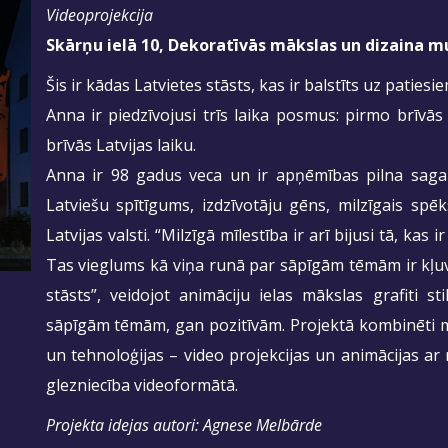
Videoprojekcija
Skārņu ielā 10, Dekoratīvās mākslas un dizaina 
Šis ir kādas Latvietes stāsts, kas ir balstīts uz paties
Anna ir piedzīvojusi trīs laika posmus: pirmo brīvā
brīvās Latvijas laiku.
Anna ir 98 gadus veca un ir apņēmības pilna sagaid
Latviešu spītīgums, izdzīvotāju gēns, milzīgais sp
Latvijas valsti. “Milzīgā mīlestība ir arī bijusi tā, kas i
Tas vieglums kā viņa runā par sāpīgām tēmām ir kļuv
stāsts”, veidojot animāciju ielas mākslas grafiti 
sāpīgām tēmām, gan pozitīvām. Projektā kombinēti mū
un tehnoloģijas – video projekcijas un animācijas ar 
glezniecība videoformātā.
Projekta idejas autori: Agnese Melbārde