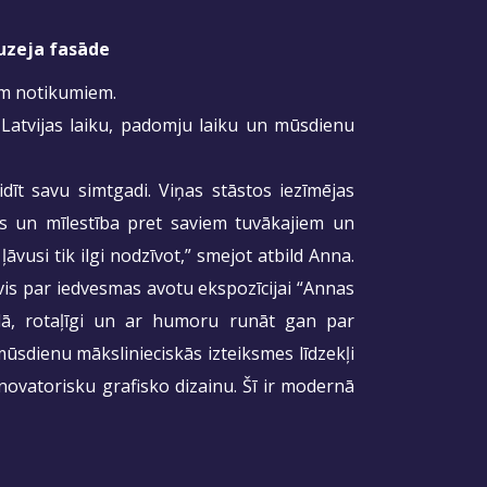
muzeja fasāde
iem notikumiem.
s Latvijas laiku, padomju laiku un mūsdienu
īt savu simtgadi. Viņas stāstos iezīmējas
ēks un mīlestība pret saviem tuvākajiem un
r ļāvusi tik ilgi nodzīvot,” smejot atbild Anna.
is par iedvesmas avotu ekspozīcijai “Annas
stilā, rotaļīgi un ar humoru runāt gan par
sdienu mākslinieciskās izteiksmes līdzekļi
novatorisku grafisko dizainu. Šī ir modernā