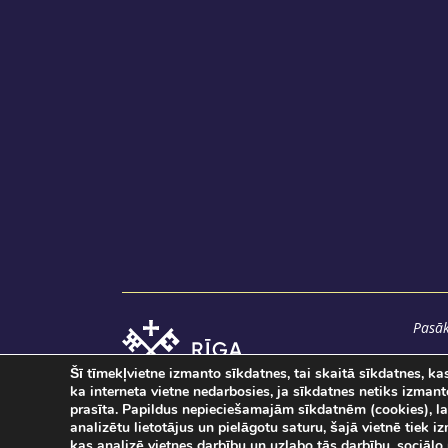
Pasāk
Šī tīmekļvietne izmanto sīkdatnes, tai skaitā sīkdatnes, k
ka interneta vietne nedarbosies, ja sīkdatnes netiks izman
prasīta. Papildus nepieciešamajām sīkdatnēm (cookies), la
analizētu lietotājus un pielāgotu saturu, šajā vietnē tiek 
kas analizē vietnes darbību un uzlabo tās darbību, sociālo 