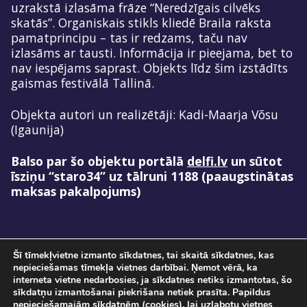
uzrakstā izlasāma frāze “Neredzīgais cilvēks
skatās”. Organiskais stikls kliedē Braila raksta
pamatprincipu – tas ir redzams, taču nav
izlasāms ar tausti. Informācija ir pieejama, bet to
nav iespējams saprast. Objekts līdz šim izstādīts
gaismas festivālā Tallinā.
Objekta autori un realizētāji: Kadi-Maarja Võsu
(Igaunija)
Balso par šo objektu portālā
delfi.lv
un sūtot
īsziņu “staro34” uz tālruni 1188 (paaugstinātas
maksas pakalpojums)
Šī tīmekļvietne izmanto sīkdatnes, tai skaitā sīkdatnes, kas
nepieciešamas tīmekļa vietnes darbībai. Ņemot vērā, ka
interneta vietne nedarbosies, ja sīkdatnes netiks izmantotas, šo
sīkdatņu izmantošanai piekrišana netiek prasīta. Papildus
nepieciešamajām sīkdatnēm (cookies), lai uzlabotu vietnes