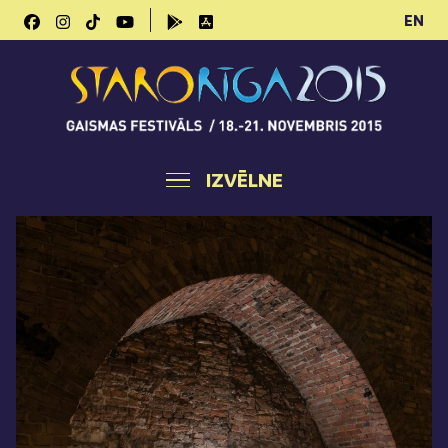
EN
IZVĒLNE