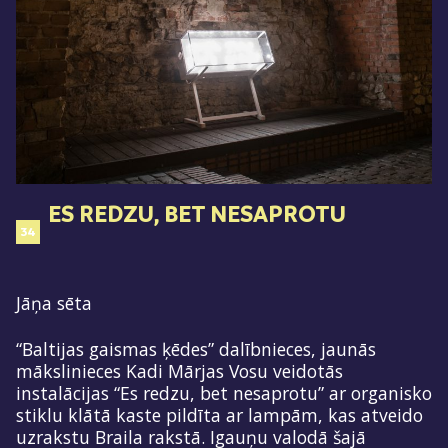
ES REDZU, BET NESAPROTU
34
Jāņa sēta
“Baltijas gaismas ķēdes” dalībnieces, jaunās
mākslinieces Kadi Mārjas Vosu veidotās
instalācijas “Es redzu, bet nesaprotu” ar organisko
stiklu klātā kaste pildīta ar lampām, kas atveido
uzrakstu Braila rakstā. Igauņu valodā šajā