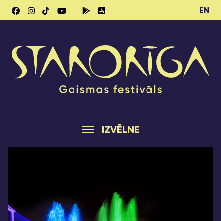
EN
IZVĒLNE