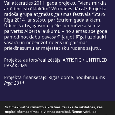
Vai atceraties 2011. gada projektu “Viens mirklis
ar ūdens strūklakām” Vērmanes dārzā? Projekta
radošā grupa atgriežas gaismas festivālā “Staro
Rīga 2014” ar stāstu par četriem gadalaikiem.
Ūdens šaltis, gaismu spēles un mūzika šoreiz
pārvērtīs Alberta laukumu – no ziemas spelgoņa
pamodinot dabu pavasarī, ļaujot Rīgai uzplaukt
vasarā un nobeidzot ūdens un gaismas
priekšnesumu ar majestātisku rudens sajūtu.
Projekta autors/realizētājs: ARTISTIC / UNTITLED
PASĀKUMS
Projekta finansētājs: Rīgas dome, nodibinājums
Rīga 2014
Šī tīmekļvietne izmanto sīkdatnes, tai skaitā sīkdatnes, kas
nepieciešamas tīmekļa vietnes darbībai. Ņemot vērā, ka