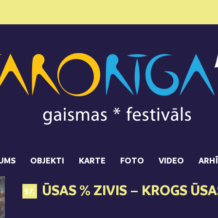
UMS
OBJEKTI
KARTE
FOTO
VIDEO
ARH
ŪSAS % ZIVIS – KROGS ŪSA
57.