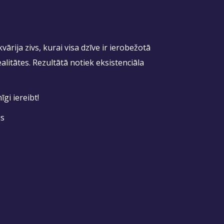
akvārija zivs, kurai visa dzīve ir ierobežotā
ealitātes. Rezultātā notiek eksistenciāla
gi iereibt!
is