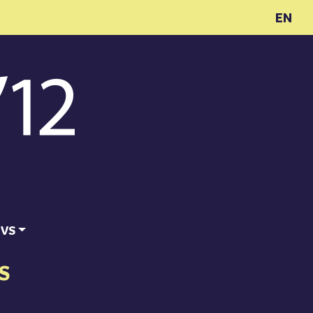
EN
ĪVS
S