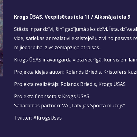
Krogs ŪSAS, Vecpilsētas iela 11 / Alksnāja iela 9
Stāsts ir par dzīvi, šinī gadījumā zivs dzīvi. Īsta, dzīva 
vidē, satiekās ar realatīvi eksistējošu zivi no pasīvās r
mijiedarbība, zivs zemapziņa atraisās…
Krogs ŪSAS ir avangarda vieta vecrīgā, kur visiem laimī
Projekta idejas autori: Rolands Briedis, Kristofers Ķuz
Projekta realizētājs: Rolands Briedis, Krogs ŪSAS
Projekta finansētājs: Krogs ŪSAS
Sadarbības partneri: VA „Latvijas Sporta muzejs”
Twitter: #KrogsUsas