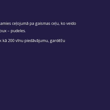
damies ceļojumā pa gaismas ceļu, ko veido
oux – pudeles.
āk kā 200 vīnu piedāvājumu, gardēžu