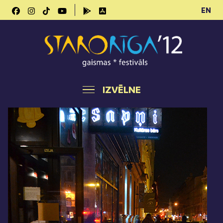
EN
IZVĒLNE