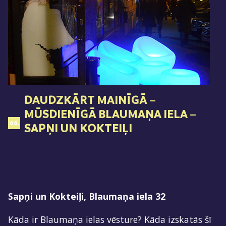
DAUDZKĀRT MAINĪGĀ –
MŪSDIENĪGĀ BLAUMAŅA IELA –
66.
SAPŅI UN KOKTEIĻI
Sapņi un Kokteiļi, Blaumaņa iela 32
Kāda ir Blaumaņa ielas vēsture? Kāda izskatās šī