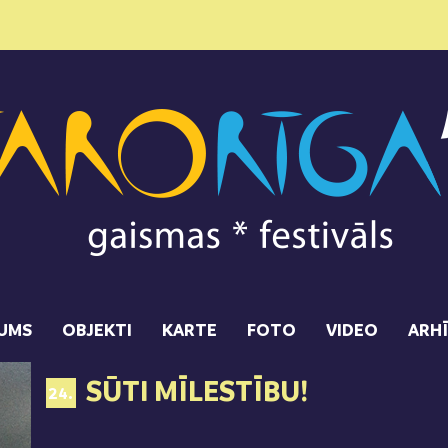
UMS
OBJEKTI
KARTE
FOTO
VIDEO
ARH
SŪTI MĪLESTĪBU!
24.