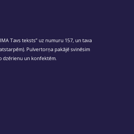
“LAIMA Tavs teksts” uz numuru 157, un tava
r atstarpēm). Pulvertorņa pakājē svinēsim
to dzērienu un konfektēm.