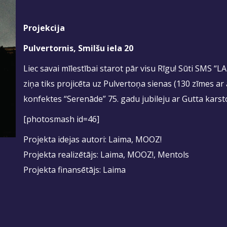
Projekcija
Pulvertornis, Smilšu iela 20
Liec savai mīlestībai starot pār visu Rīgu! Sūti SMS 
ziņa tiks projicēta uz Pulvertoņa sienas (130 zīmes a
konfektes “Serenāde” 75. gadu jubileju ar Gutta kars
[photosmash id=46]
Projekta idejas autori: Laima, MOOZ!
Projekta realizētājs: Laima, MOOZ!, Mentols
Projekta finansētājs: Laima