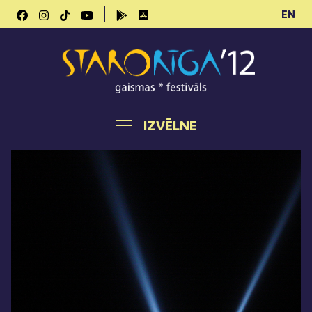
EN
IZVĒLNE