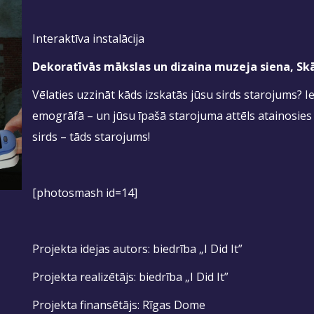
Interaktīva instalācija
Dekoratīvās mākslas un dizaina muzeja siena, Skā
Vēlaties uzzināt kāds izskatās jūsu sirds starojums? Iev
emogrāfā – un jūsu īpašā starojuma attēls atainosies
sirds – tāds starojums!
[photosmash id=14]
Projekta idejas autors: biedrība „I Did It”
Projekta realizētājs: biedrība „I Did It”
Projekta finansētājs: Rīgas Dome