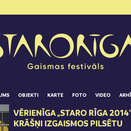
UMS
OBJEKTI
KARTE
FOTO
VIDEO
ARH
VĒRIENĪGA „STARO RĪGA 2014
KRĀŠŅI IZGAISMOS PILSĒTU