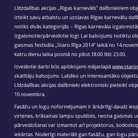
Līdzdalības akcijas „Rīgas karnevāls” dalībniekiem obje
izteikt savu atbalstu un uzslavas Rīgas karnevālu dal
notiks divās kategorijās – Rīgas karnevāla izgaismot
izgaismotie/pārveidotie logi. Lai balsojums notiktu obj
gaismas festivāla „Staro Rīga 2014” laikā no 14.nov
katru dienu laika posmā no plkst.18.00 līdz 23.00.
Izveidotie darbi būs aplūkojami mājaslapā
www.staror
skatītāju balsojums. Labāko un interesantāko objekt
Līdzdalības akcijas dalībnieki elektroniski pieteikt o
10.novembra.
Fasāžu un logu noformējumam ir ārkārtīgi daudz iespē
virtenes, krāsainas lampu spuldzes, neona gaismas u
pārveidošanai var izmantot arī projektorus, kodoskop
iekārtas. Noderīgi materiāli gan fasāžu, gan logu pārv