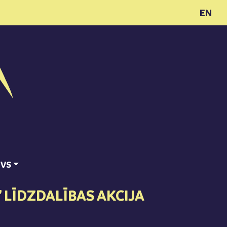
EN
ĪVS
” LĪDZDALĪBAS AKCIJA