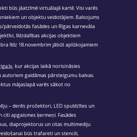
kti būs jāatzīmē virtuālajā kartē. Visi varēs
ībniekiem un objektu veidotājiem. Balsojums
ās/pārveidotās fasādes un Rīgas karnevāla
ektīvi, līdzdalības akcijas objektiem
embra līdz 18.novembrim jābūt aplūkojamiem
iga.lv
, kur akcijas laikā norisināsies
u autoriem gaidāmas pārsteigumu balvas.
bjektus mājaslapā varēs sākot no
ju – derēs prožektori, LED spuldzītes un
n citi apgaismes ķermeņi. Fasādes
us, diaprojektorus un citas multimediju
eidošanai būs trafareti un stencili,