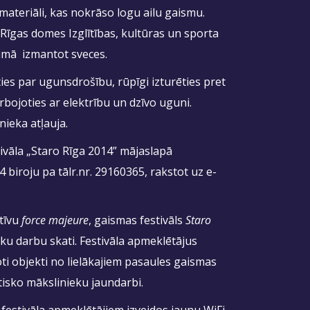
materiāli, kas nokrāso logu ailu gaismu.
Rīgas domes Izglītības, kultūras un sporta
umā izmantot sveces.
es par ugunsdrošību, rūpīgi izturēties pret
rbojoties ar elektrību un dzīvo uguni.
ieka atļauja.
tivāla „Staro Rīga 2014” mājaslapā
biroju pa tālr.nr. 29160365, rakstot uz e-
itīvu
force majeure
, gaismas festivāls
Staro
ku darbu skati. Festivāla apmeklētājus
ti objekti no lielākajiem pasaules gaismas
utisko mākslinieku jaundarbi.
 festivāla apmeklētājiem izveidos jaunu WiFi