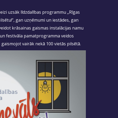
reizi uzsāk līdzdalības programmu „Rīgas
ilsētu!”, gan uzņēmumi un iestādes, gan
ti veidot krāsainas gaismas instalācijas namu
ti un festivāla pamatprogramma veidos
gaismojot vairāk nekā 100 vietās pilsētā.