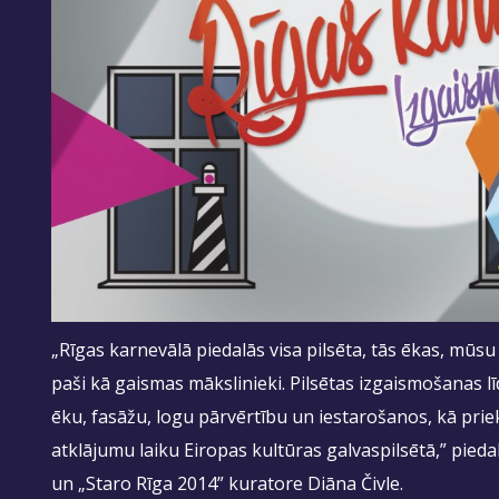
„Rīgas karnevālā piedalās visa pilsēta, tās ēkas, mūs
paši kā gaismas mākslinieki. Pilsētas izgaismošanas līd
ēku, fasāžu, logu pārvērtību un iestarošanos, kā pri
atklājumu laiku Eiropas kultūras galvaspilsētā,” pied
un „Staro Rīga 2014” kuratore Diāna Čivle.