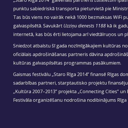
punktu sabiedriskā transporta pieturvietā pie Minist
Tas būs viens no vairāk nekā 1000 bezmaksas WiFi p
galvaspilsētā. Savukārt
Uzziņu dienests 1188
kā ik gadu
internetā, kas būs ērti lietojama arī viedtālruņos un 
Sniedzot atbalstu šī gada nozīmīgākajiem kultūras no
oficiālais apdrošināšanas partneris dāvina apdrošināš
kultūras galvaspilsētas programmas pasākumiem.
Gaismas festivālu „Staro Rīga 2014” finansē Rīgas dom
sadarbības partneri, starptautisko projektu finansē
„Kultūra 2007–2013” projekta „Connecting Cities” un 
Festivāla organizēšanu nodrošina nodibinājums Rīga 