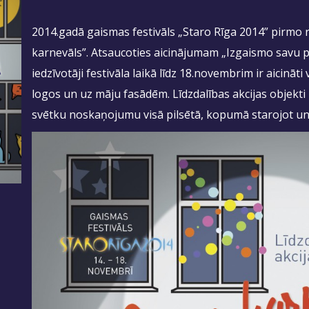
2014.gadā gaismas festivāls „Staro Rīga 2014” pirmo 
karnevāls”. Atsaucoties aicinājumam „Izgaismo savu p
iedzīvotāji festivāla laikā līdz 18.novembrim ir aicinā
logos un uz māju fasādēm. Līdzdalības akcijas objek
svētku noskaņojumu visā pilsētā, kopumā starojot un 