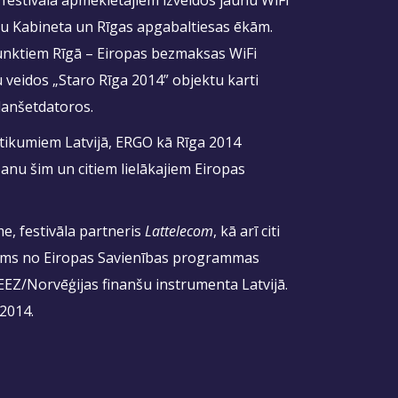
ru Kabineta un Rīgas apgabaltiesas ēkām.
unktiem Rīgā – Eiropas bezmaksas WiFi
 veidos „Staro Rīga 2014” objektu karti
planšetdatoros.
tikumiem Latvijā, ERGO kā Rīga 2014
anu šim un citiem lielākajiem Eiropas
e, festivāla partneris
Lattelecom
, kā arī citi
jums no Eiropas Savienības programmas
EEZ/Norvēģijas finanšu instrumenta Latvijā.
2014.