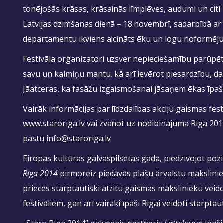
tonējošās krāsas, krāsainās līmplēves, audumi un citi 
Latvijas dzimšanas dienā – 18.novembrī, sadarbībā ar 
departamentu ikviens aicināts ēku un logu noformēj
Festivāla organizatori uzsver nepieciešamību parūpēti
savu un kaimiņu mantu, kā arī ievērot piesardzību, da
Jāatceras, ka fasāžu izgaismošanai jāsaņem ēkas īpašn
Vairāk informācijas par līdzdalības akciju gaismas fes
www.staroriga.lv
vai zvanot uz nodibinājuma Rīga 2014 
pastu
info@staroriga.lv
.
Eiropas kultūras galvaspilsētas gadā, piedzīvojot poz
Rīga 2014
pirmoreiz piedāvās plašu ārvalstu mākslinie
priecēs starptautiski atzītu gaismas mākslinieku veido
festivāliem, gan arī vairāki īpaši Rīgai veidoti starpta
„Staro Rīga 2014” galvenais partneris
Lattelecom
īpaši