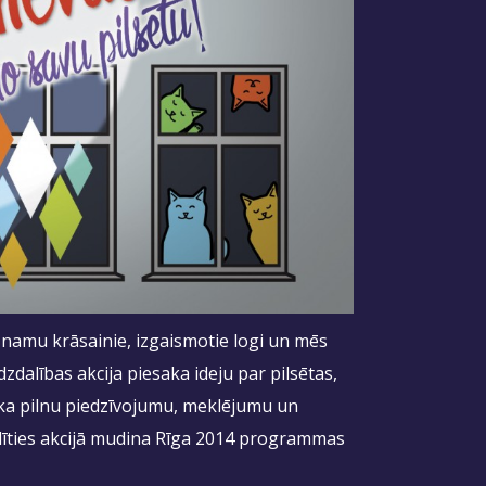
u namu krāsainie, izgaismotie logi un mēs
zdalības akcija piesaka ideju par pilsētas,
eka pilnu piedzīvojumu, meklējumu un
alīties akcijā mudina Rīga 2014 programmas