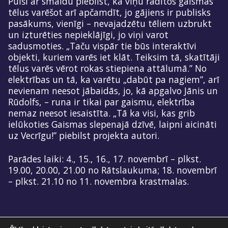
Puiši ar smaidu piebilst, ka viņu radītos gaismas
tēlus varēšot arī apčamdīt, jo gājiens ir publisks
pasākums, vienīgi – nevajadzētu tēliem uzbrukt
un izturēties nepieklājīgi, jo viņi varot
sadusmoties. „Taču vispār tie būs interaktīvi
objekti, kuriem varēs iet klāt. Teiksim tā, skatītāji
tēlus varēs vērot rokas stiepiena attālumā.” No
elektrības un tā, ka varētu „dabūt pa nagiem”, arī
nevienam neesot jābaidās, jo, kā apgalvo Jānis un
Rūdolfs, – runa ir tikai par gaismu, elektrība
nemaz neesot iesaistīta. „Tā ka visi, kas grib
ielūkoties Gaismas slepenajā dzīvē, laipni aicināti
uz Vecrīgu!” piebilst projekta autori.
Parādes laiki: 4., 15., 16., 17. novembrī – plkst.
19.00, 20.00, 21.00 no Rātslaukuma; 18. novembrī
– plkst. 21.10 no 11. novembra krastmalas.