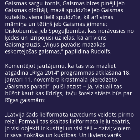
Gaismas sargu tornis, Gaismas bizes pinēji jeb
Gaismas dīdītāji, mazā spuldzīte jeb Gaismas
kuteklis, viena lielā spuldzīte, kā arī viņas
māmiņa un tētiņš jeb Gaismas ģimene;
Diskobumba jeb Spoguļbumba, kas norāvusies no
ķēdes un izripojusi uz ielas, kā arī viens
Gaismgrauzis. „Viņus pavadīs mazākas
eskortējošas gaismas,” papildina Rūdolfs.
Komentējot jautājumu, ka tas viss mazliet
atgādina „Rīga 2014” programmas atklāšanā 18.
janvārī 11. novembra krastmalā pieredzēto
„Gaismas parādi”, puiši atzīst – jā, vizuāli tas
būšot kaut kas līdzīgs, taču šoreiz stāsts būs par
Rīgas gaismām:
„Latvijā šāds lielformāta uzvedums veidots pirmo
reizi. Formāli tas skaitās lielformāta leļļu teātris,
jo visi objekti ir kustīgi un visi tēli – dzīvi; viņiem
ir sava nokrāsa un kustības. Un ikviens varēs