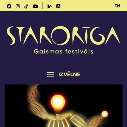
EN
IZVĒLNE