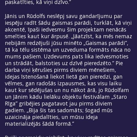
paskatīties, kā viņi dzīvo.”
Jānis un Rūdolfs neslēpj savu gandarījumu par
iespēju radīt šādu gaismas parādi, turklāt, kā viņi
akcentē, īpaši iedvesmu šim projektam nenācās
smelties kaut kur ārpusē. „Jāatzīst, ka mēs nemaz
nebijām redzējuši jūsu minēto „Gaismas parādi”,
tā ka tēlu sistēma un uzveduma formāts nāca no
mums pašiem. Uzdevums pats lika iedvesmoties
un strādāt, balstoties uz dzīvē pieredzēto.” Pie
darba viņi ķērušies pirms diviem mēnešiem,
idejas īstenošanā liekot lietā gan pieredzi, gan
vēlmes, gan radošās izpausmes, kas visu laiku
kaut kur sēdējušas un nu nākot ārā, jo Rūdolfam
un Jānim kādu lielāku objektu festivālam „Staro
Rīga” gribējies pagatavot jau pirms diviem
gadiem. „Bija šis tas sadomāts; šogad mūs
uzaicināja piedalīties, un mūsu ideja
materializējās šādā formā.”