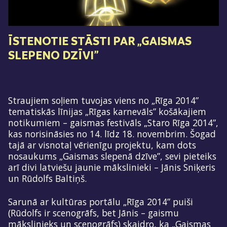
ĪSTENOTIE STĀSTI PAR „GAISMAS
SLEPENO DZĪVI”
Straujiem soļiem tuvojas viens no „Rīga 2014”
tematiskās līnijas „Rīgas karnevāls” košākajiem
notikumiem – gaismas festivāls „Staro Rīga 2014”,
kas norisināsies no 14. līdz 18. novembrim. Šogad
tajā ar visnotaļ vērienīgu projektu, kam dots
nosaukums „Gaismas slepenā dzīve”, sevi pieteiks
arī divi latviešu jaunie mākslinieki – Jānis Sniķeris
un Rūdolfs Baltiņš.
Sarunā ar kultūras portālu „Rīga 2014” puiši
(Rūdolfs ir scenogrāfs, bet Jānis – gaismu
mākslinieks un scenogrāfs) skaidro, ka „Gaismas