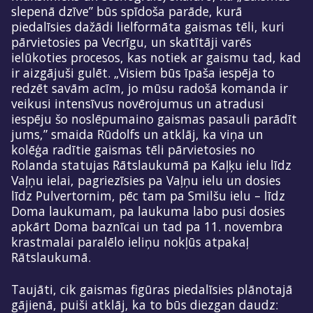
slepenā dzīve” būs spīdoša parāde, kurā
piedalīsies dažādi lielformāta gaismas tēli, kuri
pārvietosies pa Vecrīgu, un skatītāji varēs
ielūkoties procesos, kas notiek ar gaismu tad, kad
ir aizgājuši gulēt. „Visiem būs īpaša iespēja to
redzēt savām acīm, jo mūsu radošā komanda ir
veikusi intensīvus novērojumus un atradusi
iespēju šo noslēpumaino gaismas pasauli parādīt
jums,” smaida Rūdolfs un atklāj, ka viņa un
kolēģa radītie gaismas tēli pārvietosies no
Rolanda statujas Rātslaukumā pa Kaļķu ielu līdz
Vaļņu ielai, pagriezīsies pa Vaļņu ielu un dosies
līdz Pulvertornim, pēc tam pa Smilšu ielu – līdz
Doma laukumam, pa laukuma labo pusi dosies
apkārt Doma baznīcai un tad pa 11. novembra
krastmalai paralēlo ieliņu nokļūs atpakaļ
Rātslaukumā.
Taujāti, cik gaismas figūras piedalīsies plānotajā
gājienā, puiši atklāj, ka to būs diezgan daudz: