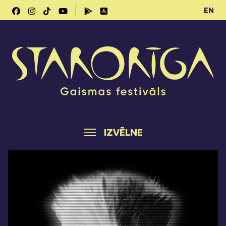
EN
IZVĒLNE