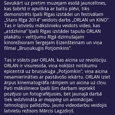
Savukārt uz pretim muzejam esošā jaunceltnes,
kas šobrīd ir apvilkta ar baltu plēvi, tiks
demonstrēts īpaši Rīgas izstādei un festivālam
„Staro Rīga 2014” veidots darbs „ORLAN un KINO”.
Tas ir latviešu mākslinieku veidots video, kas
„atdzīvina” īpaši Rīgas izstādei tapušo ORLAN
plakātu – veltījumu Rīgā dzimušajam
kinorežisoram Sergejam Eizenšteinam un viņa
filmai „Bruņukuģis Potjomkins”.
Tas ir stāsts par ORLAN, kas aicina uz revolūciju.
ORLAN ir visuresoša, viņa nokļūst notikumu
epicentrā uz bruņukuģa „Potjomkin“, viņa aicina
nesamierināties ar pastāvošo iekārtu. ORLAN iziet
ārpus kinematogrāfa rāmjiem un aicina uz cīņu.
Pati māksliniece īpaši šim darbam iepriekš
pozējusi un fotografējusies, bet jaunajā darbā
tiek iedzīvināta ar
mapping
un animācijas
tehnoloģiju palīdzību. Jauno videodarbu veidojis
latviešu režisors Mārcis Lagzdiņš.