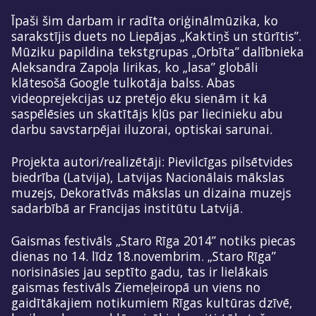
Īpaši šim darbam ir radīta oriģinālmūzika, ko
sarakstījis duets no Liepājas „Kaktiņš un stūrītis”.
Mūziku papildina tekstgrupas „Orbīta” dalībnieka
Aleksandra Zapoļa lirikas, ko „lasa” globāli
klātesošā Google tulkotāja balss. Abas
videoprejekcijas uz pretējo ēku sienām it kā
saspēlēsies un skatītājs kļūs par liecinieku abu
darbu savstarpējai iluzorai, optiskai sarunai.
Projekta autori/realizētāji: Pievilcīgas pilsētvides
biedrība (Latvija), Latvijas Nacionālais mākslas
muzejs, Dekoratīvās mākslas un dizaina muzejs
sadarbībā ar Francijas institūtu Latvijā.
Gaismas festivāls „Staro Rīga 2014” notiks piecas
dienas no 14. līdz 18.novembrim. „Staro Rīga”
norisināsies jau septīto gadu, tas ir lielākais
gaismas festivāls Ziemeļeiropā un viens no
gaidītākajiem notikumiem Rīgas kultūras dzīvē,