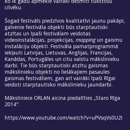
ko ik gadu apmeklē vairāki desmiti tūkstošu
cilvēku.
Šogad festivāls piedzīvos kvalitatīvi jaunu pakāpi,
galvenie festivāla objekti būs starptautiski
atzītas un īpaši festivālam veidotas
videoinstalācijas, projekcijas,
mapping
un gaismu
instalāciju objekti. Festivāla pamatprogrammā
iekļauti Latvijas, Lietuvas, Anglijas, Francijas,
Kanādas, Portugāles un citu valstu mākslinieku
darbi. Tie būs starptautiski atzītu gaismas
mākslinieku objekti no lielākajiem pasaules
gaismas festivāliem, gan arī vairāki īpaši Rīgai
veidoti starptautisko mākslinieku jaundarbi.
Māksliniece ORLAN aicina piedalīties „Staro Rīga
2014”:
https://www.youtube.com/watch?v=uPVsqVs0U2I