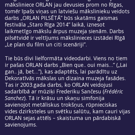
māksliniece ORLAN jau devusies prom no Rīgas,
tomēr īpašs viņas un latviešu mākslinieku veidots
darbs „ORLAN PILSĒTĀ” būs skatāms gaismas
festivāla „Staro Rīga 2014” laikā, iznesot
laikmetīgo mākslu ārpus muzeja sienām. Darbs
pilsētvidē ir veltījums mākslinieces izstādei Rīgā
„Le plan du film un citi scenāriji”.
Tie būs divi lielformāta videodarbi. Viens no tiem
ir pašas ORLAN darbs „Bien que.. oui mais…” („Lai
gan.. jā, bet…”), kas adaptēts, lai parādītu uz
Dekoratīvās mākslas un dizaina muzeja fasādes.
Tas ir 2003.gada darbs, ko ORLAN veidojusi
sadarbībā ar mūziķi Frederiku Sančesu (
Frédéric
Sanchez
). Tā ir krāsu un skaņu simfonija
savienojot metāliskus trokšņus, rūpnieciskas
vides dzirksteles un svētku salūtu, kam cauri vijas
ORLAN sejas attēls – skaistuma un pārdabiskā
savienojums.