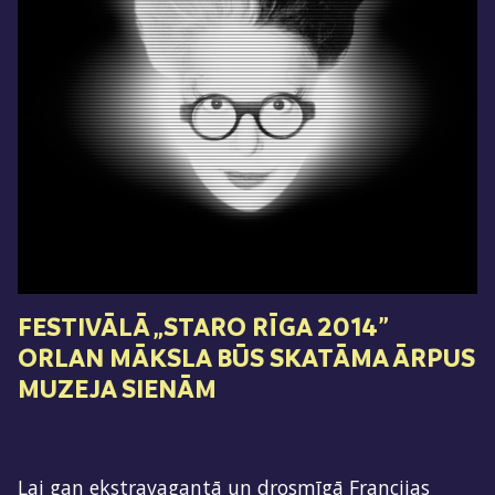
FESTIVĀLĀ „STARO RĪGA 2014”
ORLAN MĀKSLA BŪS SKATĀMA ĀRPUS
MUZEJA SIENĀM
Lai gan ekstravagantā un drosmīgā Francijas