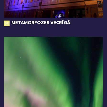
METAMORFOZES VECRĪGĀ
22