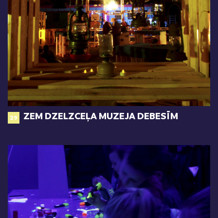
ZEM DZELZCEĻA MUZEJA DEBESĪM
29