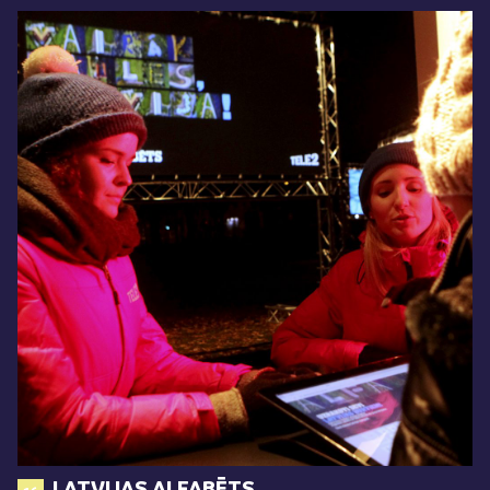
LATVIJAS ALFABĒTS