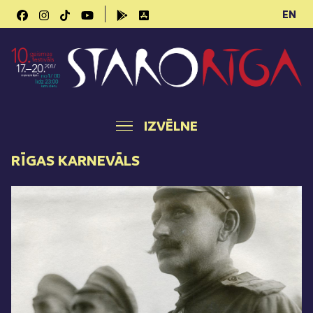
EN
IZVĒLNE
RĪGAS KARNEVĀLS