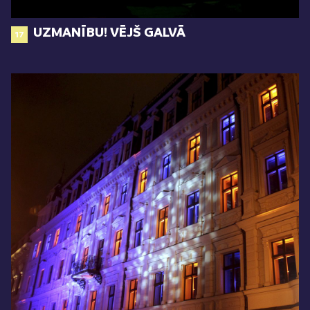
UZMANĪBU! VĒJŠ GALVĀ
17