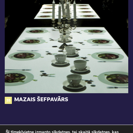
MAZAIS ŠEFPAVĀRS
35
Šī tīmekļvietne izmanto sīkdatnes, tai skaitā sīkdatnes, kas