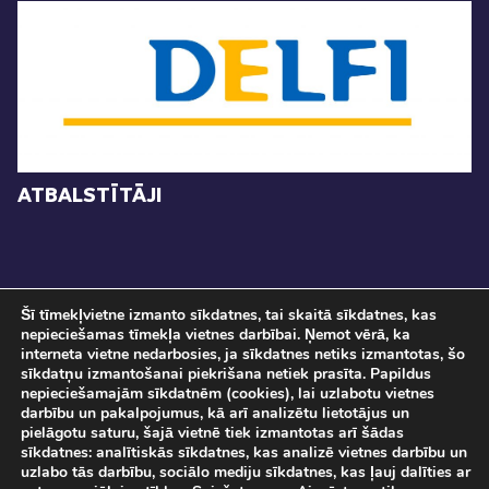
ATBALSTĪTĀJI
Šī tīmekļvietne izmanto sīkdatnes, tai skaitā sīkdatnes, kas
nepieciešamas tīmekļa vietnes darbībai. Ņemot vērā, ka
interneta vietne nedarbosies, ja sīkdatnes netiks izmantotas, šo
sīkdatņu izmantošanai piekrišana netiek prasīta. Papildus
nepieciešamajām sīkdatnēm (cookies), lai uzlabotu vietnes
darbību un pakalpojumus, kā arī analizētu lietotājus un
pielāgotu saturu, šajā vietnē tiek izmantotas arī šādas
Pasākuma norise tiks fotografēta un filmēta. Ar savu ierašanos pasākumā, Jūs
sīkdatnes: analītiskās sīkdatnes, kas analizē vietnes darbību un
sniedzat piekrišanu savu personas datu apstrādei.
uzlabo tās darbību, sociālo mediju sīkdatnes, kas ļauj dalīties ar
Sadarbībā ar
SIA "DATATEKS"