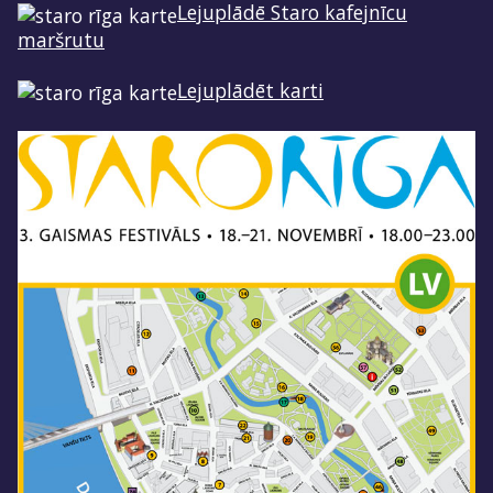
Lejuplādē Staro kafejnīcu
maršrutu
Lejuplādēt karti